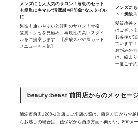
メンズにも大人気のサロン！毎朝のセット
メンズにも
も簡単にキマル"清潔感×好印象"なスタイル
ト・炭酸ス
に
髪質改善メ
男性も通いやすいと評判のサロン！骨格・
はございま
髪質・クセを見極め、再現性の高いスタイ
お客様が定
ルをご提案します。【炭酸スパや眉カット
ています！
メニューも人気】
お悩みの方
け、絡まり
一度ご予約
beauty:beast 前田店からのメッセー
浦添市前田1288-1当店にご来店の際は、西原方面からお越
らお越しの場合は、儀保駅から西原方面へ向かい、800メ