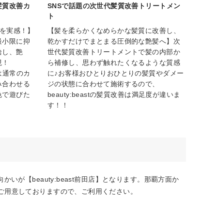
髪質改善カ
SNSで話題の次世代髪質改善トリートメン
ト
ヤを実感！】
【髪を柔らかくなめらかな髪質に改善し、
最小限に抑
乾かすだけでまとまる圧倒的な艶髪へ】次
給し、艶
世代髪質改善トリートメントで髪の内部か
現！
ら補修し、思わず触れたくなるような質感
ーは通常のカ
に♪お客様おひとりおひとりの髪質やダメー
み合わせる
ジの状態に合わせて施術するので、
色で遊びた
beauty:beastの髪質改善は満足度が違いま
す！！
が【beauty:beast前田店】となります。那覇方面か
分ご用意しておりますので、ご利用ください。