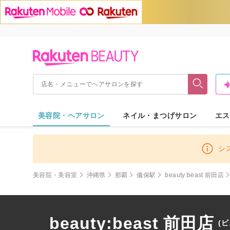
美容院・ヘアサロン
ネイル・まつげサロン
エス
シ
美容院・美容室
沖縄県
那覇
儀保駅
beauty:beast 前田店
beauty:beast 前田店
(