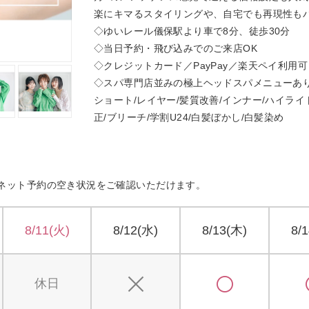
楽にキマるスタイリングや、自宅でも再現性も
◇ゆいレール儀保駅より車で8分、徒歩30分
◇当日予約・飛び込みでのご来店OK
◇クレジットカード／PayPay／楽天ペイ利用可
◇スパ専門店並みの極上ヘッドスパメニューあ
ショート/レイヤー/髪質改善/インナー/ハイライ
正/ブリーチ/学割U24/白髪ぼかし/白髪染め
ネット予約の空き状況をご確認いただけます。
8/11(火)
8/12(水)
8/13(木)
8/
休日