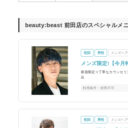
beauty:beast 前田店のスペシャルメ
初回
男性
メンズヘ
メンズ限定!【今月特
新規限定☆丁寧なカウンセリ
込
利用条件：併用不可
初回
男性
メンズヘ