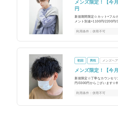
メンズ限定！【今月
円
新規期間限定☆カット+フル
メント別途+1100円/2200円
利用条件：併用不可
初回
男性
メンズヘ
メンズ限定！【今月
新規限定☆丁寧なカウンセリン
円/3300円からございます☆
利用条件：併用不可