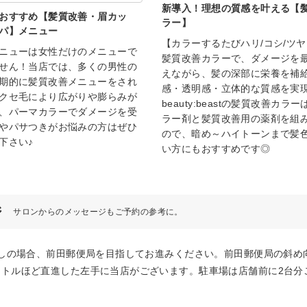
新導入！理想の質感を叶える【
おすすめ【髪質改善・眉カッ
ラー】
パ】メニュー
【カラーするたびハリ/コシ/ツ
ニューは女性だけのメニューで
髪質改善カラーで、ダメージを
せん！当店では、多くの男性の
えながら、髪の深部に栄養を補
期的に髪質改善メニューをされ
感・透明感・立体的な質感を実
クセ毛により広がりや膨らみが
beauty:beastの髪質改善カラ
、パーマカラーでダメージを受
ラー剤と髪質改善用の薬剤を組
やパサつきがお悩みの方はぜひ
ので、暗め～ハイトーンまで髪
下さい♪
い方にもおすすめです◎
ジ
サロンからのメッセージもご予約の参考に。
しの場合、前田郵便局を目指してお進みください。前田郵便局の斜め向かい
ートルほど直進した左手に当店がございます。駐車場は店舗前に2台