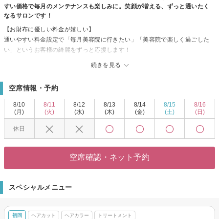
すい価格で毎月のメンテナンスも楽しみに。笑顔が増える、ずっと通いたく
なるサロンです！
【お財布に優しい料金が嬉しい】
通いやすい料金設定で「毎月美容院に行きたい」「美容院で楽しく過ごした
い」というお客様の綺麗をずっと応援します！
スタイリストの技術や使用する薬剤に一切の妥協ナシ！丁寧なカウンセリン
続きを見る
グであなたの“なりたい”を叶えてくれるサロンです☆
【メンズカットならココ】
空席情報・予約
一人一人の個性を活かし、あらゆるシーンに対応したスタイルをご提案する
メンズヘアはカットがキメ手！月1のメンテナンス感覚で通える価格設定も人
8/10
8/11
8/12
8/13
8/14
8/15
8/16
気の秘訣◎
(月)
(火)
(水)
(木)
(金)
(土)
(日)
楽にキマるスタイリングや、自宅でも再現性もバッチリ！
休日
◇「豊見城中央病院前」バス停より徒歩1分
◇当日予約・飛び込みでのご来店OK
◇クレジットカード／PayPay／楽天ペイ利用可
空席確認・ネット予約
◇スパ専門店並みの極上ヘッドスパメニューあり
ショート/レイヤー/髪質改善/インナー/ハイライト/キッズカット/ヘアセット/前
髪カット/ヘッドスパ/縮毛矯正/ブリーチ/学割U24/白髪ぼかし/白髪染め
スペシャルメニュー
初回
ヘアカット
ヘアカラー
トリートメント