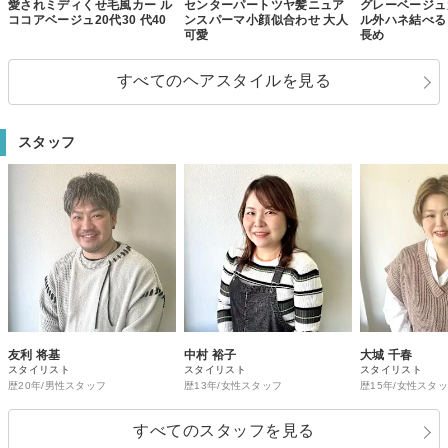
愛されミディくせ毛風カー ル
センターパートツヤ髪ニュア
グレーベージュ
ココアベージュ20代30 代40
ンスパーマ小顔似合わせ 大人
ル外ハネ結べる
可愛
⻑め
すべてのヘアスタイルを見る
スタッフ
友利 将基
中村 裕子
大城 千春
スタイリスト
スタイリスト
スタイリスト
歴20年/男性スタッフ
歴13年/女性スタッフ
歴15年/女性スタ
すべてのスタッフを見る