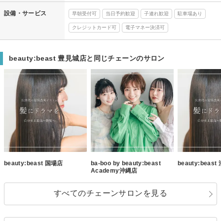
設備・サービス
早朝受付可
当日予約歓迎
子連れ歓迎
駐車場あり
クレジットカード可
電子マネー決済可
beauty:beast 豊見城店と同じチェーンのサロン
beauty:beast 国場店
ba-boo by beauty:beast
beauty:beas
Academy沖縄店
すべてのチェーンサロンを見る