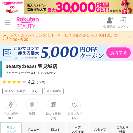
会員登録
ログイン
システムメンテナンスに伴うサービス停止のお知らせ 8月12日 (水)
2:00〜5:30
beauty:beast 豊見城店
ビューティービースト トミシロテン
4.2
(39件)
ポイントが貯まる・使える
メンズ歓迎
メンズ優先
地図
口コミ投稿
お気に入り
OFF
(39)
(77)
サロン
ヘア
こだわり
メニュー
口コミ
スタッフ
トップ
スタイル
特集