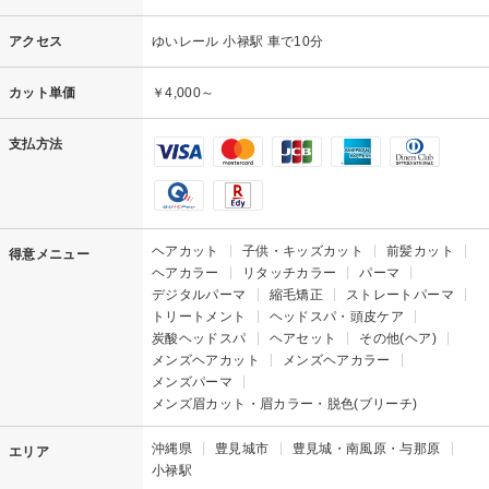
アクセス
ゆいレール 小禄駅 車で10分
カット単価
￥4,000～
支払方法
ヘアカット
子供・キッズカット
前髪カット
得意メニュー
ヘアカラー
リタッチカラー
パーマ
デジタルパーマ
縮毛矯正
ストレートパーマ
トリートメント
ヘッドスパ・頭皮ケア
炭酸ヘッドスパ
ヘアセット
その他(ヘア)
メンズヘアカット
メンズヘアカラー
メンズパーマ
メンズ眉カット・眉カラー・脱色(ブリーチ)
沖縄県
豊見城市
豊見城・南風原・与那原
エリア
小禄駅