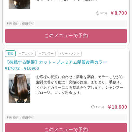
￥8,700
90分
利用条件：併用不可
このメニューで予約
初回
ヘアカット
ヘアカラー
トリートメント
【持続する艶髪】カット＋プレミアム髪質改善カラー
¥17072→¥10900
お客様の髪質に合わせて薬剤を調合。カラーしながら
髪質改善が可能に！究極の艶感、まとまり、手触り、
くり返すカラーによる乾燥をケアします。シャンプー
ブロー込。ロング料金あり。
￥10,900
120分
利用条件：併用不可
このメニューで予約