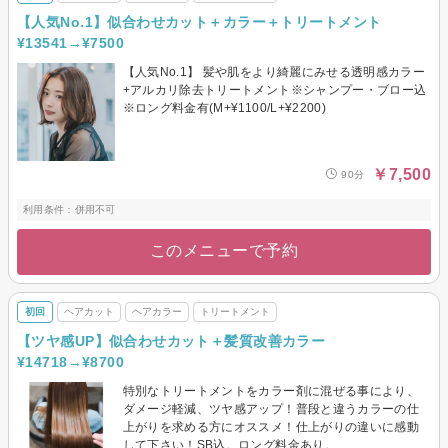
【人気No.1】似合わせカット＋カラー＋トリートメント
¥13541→¥7500
【人気No.1】 髪や肌をより綺麗にみせる透明感カラー
+アルカリ除去トリートメント※シャンプー・ブロー込
※ロング料金有(M+¥1100/L+¥2200)
￥7,500
90分
利用条件：併用不可
このメニューで予約
初回
ヘアカット
ヘアカラー
トリートメント
【ツヤ感UP】似合わせカット＋髪質改善カラー
¥14718→¥8700
特別なトリートメントをカラー剤に混ぜる事により、
ダメージ軽減、ツヤ感アップ！普段と違うカラーの仕
上がりを求める方にオススメ！仕上がりの違いに感動
して下さい！SB込。ロング料金あり。