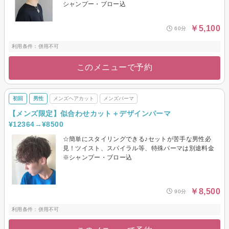
シャンプー・ブロー込
￥5,100
60分
利用条件：併用不可
このメニューで予約
初回
男性
メンズヘアカット
メンズパーマ
【メンズ限定】似合わせカット＋デザインパーマ
¥12364→¥8500
☆簡単にスタイリングできる♪セットが苦手な男性必
見！ツイスト、スパイラル等、特殊パーマは別途料金
※シャンプー・ブロー込
￥8,500
90分
利用条件：併用不可