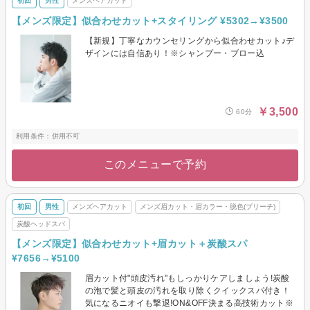
初回
男性
メンズヘアカット
【メンズ限定】似合わせカット+スタイリング ¥5302→¥3500
【新規】丁寧なカウンセリングから似合わせカット♪デ
ザインには自信あり！※シャンプー・ブロー込
￥3,500
60分
利用条件：併用不可
このメニューで予約
初回
男性
メンズヘアカット
メンズ眉カット・眉カラー・脱色(ブリーチ)
炭酸ヘッドスパ
【メンズ限定】似合わせカット+眉カット＋炭酸スパ
¥7656→¥5100
眉カット付"頭皮汚れ"もしっかりケアしましょう!炭酸
の泡で髪と頭皮の汚れを取り除くクイックスパ付き！
気になるニオイも撃退!ON&OFF決まる高技術カット※