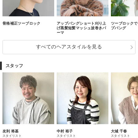
骨格補正ツーブロック
アップバングショート刈り上
ツーブロックで
げ黒髪短髪マッシュ波巻きパ
プバング
ーマ
すべてのヘアスタイルを見る
スタッフ
友利 将基
中村 裕子
大城 千春
スタイリスト
スタイリスト
スタイリスト