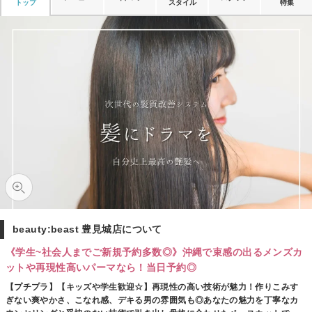
トップ
スタイル
特集
beauty:beast 豊見城店について
《学生~社会人までご新規予約多数◎》沖縄で束感の出るメンズカ
ットや再現性高いパーマなら！当日予約◎
【プチプラ】【キッズや学生歓迎☆】再現性の高い技術が魅力！作りこみす
ぎない爽やかさ、こなれ感、デキる男の雰囲気も◎あなたの魅力を丁寧なカ