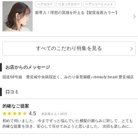
ヘアカラー
リタッチカラー
ヘアトリートメント
新導入！理想の質感を叶える【髪質改善カラー】
すべてのこだわり特集を見る
お店からのメッセージ
国道68号線 豊見城中央病院近く、みのり保育園横♪♪beauty:beast 豊見城店
口コミ
的確なご提案
4.5
来店者さん / 40代
初めて伺いました。 今までずっと悩んでいた横髪の膨らみに対して、とても
的確な提案を頂き、安心して任せてみようと思いました。 次回も楽しみにし
ています。