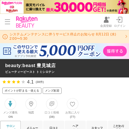
会員登録
ログイン
システムメンテナンスに伴うサービス停止のお知らせ 8月12日 (水)
2:00〜5:30
beauty:beast 豊見城店
ビューティービースト トミシロテン
4.1
(38件)
ポイントが貯まる・使える
メンズ歓迎
メンズ優先
地図
口コミ投稿
お気に入り
ON
(38)
(77)
サロン
ヘア
こだわり
メニュー
口コミ
スタッフ