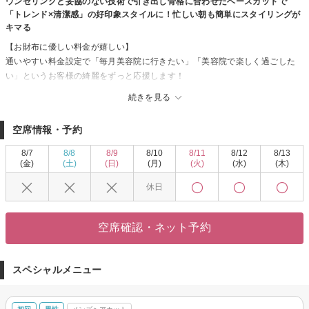
ウンセリングと妥協のない技術で引き出し骨格に合わせたベースカットで
「トレンド×清潔感」の好印象スタイルに！忙しい朝も簡単にスタイリングが
キマる
【お財布に優しい料金が嬉しい】
通いやすい料金設定で「毎月美容院に行きたい」「美容院で楽しく過ごした
い」というお客様の綺麗をずっと応援します！
スタイリストの技術や使用する薬剤に一切の妥協ナシ！丁寧なカウンセリン
続きを見る
グであなたの“なりたい”を叶えてくれるサロンです☆
【メンズカットならココ】
空席情報・予約
一人一人の個性を活かし、あらゆるシーンに対応したスタイルをご提案する
メンズヘアはカットがキメ手！月1のメンテナンス感覚で通える価格設定も人
8/7
8/8
8/9
8/10
8/11
8/12
8/13
気の秘訣◎
(金)
(土)
(日)
(月)
(火)
(水)
(木)
楽にキマるスタイリングや、自宅でも再現性もバッチリ！
休日
◇「豊見城中央病院前」バス停より徒歩1分
◇当日予約・飛び込みでのご来店OK
◇クレジットカード／PayPay／楽天ペイ利用可
空席確認・ネット予約
◇スパ専門店並みの極上ヘッドスパメニューあり
ショート/レイヤー/髪質改善/インナー/ハイライト/キッズカット/ヘアセット/前
髪カット/ヘッドスパ/縮毛矯正/ブリーチ/学割U24/白髪ぼかし/白髪染め
スペシャルメニュー