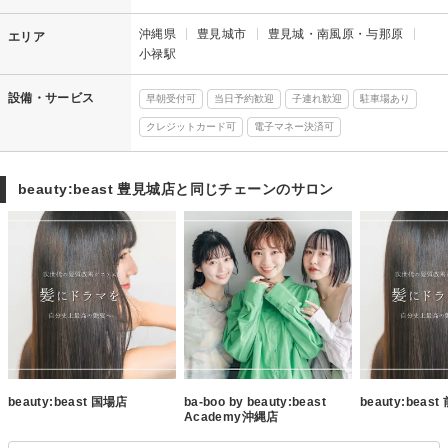
沖縄県
豊見城市
豊見城・南風原・与那原
エリア
小禄駅
設備・サービス
早朝受付可
当日予約歓迎
子連れ歓迎
駐車場あり
クレジットカード可
電子マネー決済可
beauty:beast 豊見城店と同じチェーンのサロン
beauty:beast 国場店
ba-boo by beauty:beast
beauty:beas
Academy沖縄店