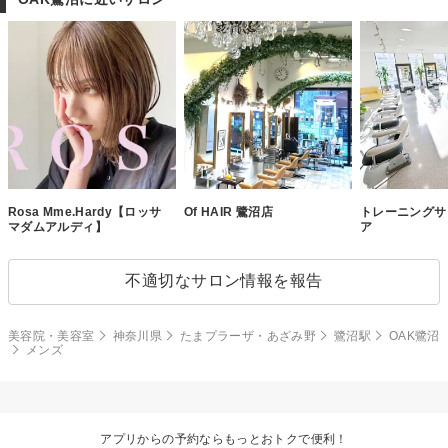
Rosa Mme.Hardy【ロッサ
Of HAIR 鷺沼店
トレーニングサ
マダムアルディ】
ア
不適切なサロン情報を報告
美容院・美容室
神奈川県
たまプラーザ・あざみ野
鷺沼駅
OAK鷺沼
メンズ
アプリからの予約ならもっとおトクで便利！