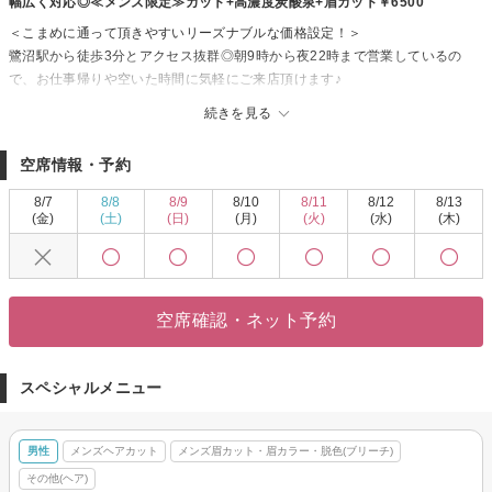
幅広く対応◎≪メンズ限定≫カット+高濃度炭酸泉+眉カット￥6500
＜こまめに通って頂きやすいリーズナブルな価格設定！＞
鷺沼駅から徒歩3分とアクセス抜群◎朝9時から夜22時まで営業しているの
で、お仕事帰りや空いた時間に気軽にご来店頂けます♪
一人ひとりに丁寧に向き合いながらカウンセリングを行い、お客様のライフ
続きを見る
スタイルや価値観に沿ったデザインをご提案！実力派スタイリストの高い技
術力で、あなたの「なりたい」に沿った似合わせスタイルに仕上げます☆
空席情報・予約
ぜひ【OAK鷺沼（オークサギヌマ）】へ気軽にお越しください！
8/7
8/8
8/9
8/10
8/11
8/12
8/13
(金)
(土)
(日)
(月)
(火)
(水)
(木)
空席確認・ネット予約
スペシャルメニュー
男性
メンズヘアカット
メンズ眉カット・眉カラー・脱色(ブリーチ)
その他(ヘア)