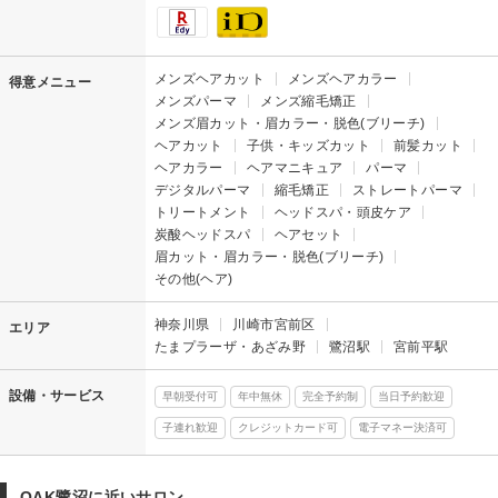
メンズヘアカット
メンズヘアカラー
得意メニュー
メンズパーマ
メンズ縮毛矯正
メンズ眉カット・眉カラー・脱色(ブリーチ)
ヘアカット
子供・キッズカット
前髪カット
ヘアカラー
ヘアマニキュア
パーマ
デジタルパーマ
縮毛矯正
ストレートパーマ
トリートメント
ヘッドスパ・頭皮ケア
炭酸ヘッドスパ
ヘアセット
眉カット・眉カラー・脱色(ブリーチ)
その他(ヘア)
神奈川県
川崎市宮前区
エリア
たまプラーザ・あざみ野
鷺沼駅
宮前平駅
設備・サービス
早朝受付可
年中無休
完全予約制
当日予約歓迎
子連れ歓迎
クレジットカード可
電子マネー決済可
OAK鷺沼に近いサロン