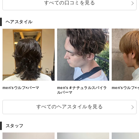
すべての口コミを見る
ヘアスタイル
men'sウルフ×パーマ
men's＃ナチュラルスパイラ
men'sウルフ
ルパーマ
すべてのヘアスタイルを見る
スタッフ