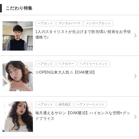
こだわり特集
ヘアカット
デジタルパーマ
メンズヘアカット
1人のスタイリストが仕上げまで担当!高い技術をお手頃
価格で♪
ヘアカット
ヘアカラー
ヘアトリートメント
☆OPEN以来大人気☆【OAK鷺沼】
ヘアカット
縮毛矯正
ヘアトリートメント
毎月通えるサロン【OAK鷺沼】ハイセンスな空間×グッ
ドプライス