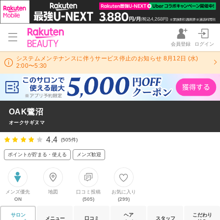
会員登録
ログイン
システムメンテナンスに伴うサービス停止のお知らせ 8月12日 (水)
2:00〜5:30
OAK鷺沼
オークサギヌマ
4.4
(505件)
ポイントが貯まる・使える
メンズ歓迎
メンズ優先
地図
口コミ投稿
お気に入り
ON
(505)
(299)
サロン
ヘア
こだわり
メニュー
口コミ
スタッフ