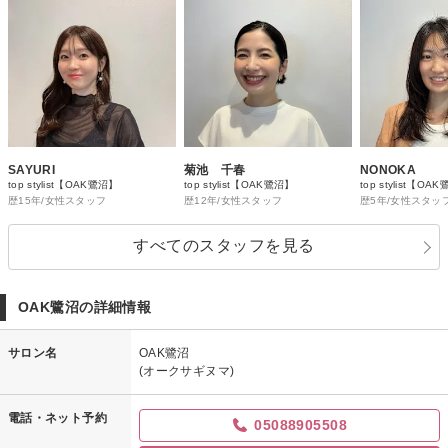
SAYURI
菊池 千春
NONOKA
top stylist【OAK鷺沼】
top stylist【OAK鷺沼】
top stylist【OA
歴15年/女性スタッフ
歴12年/女性スタッフ
歴5年/女性スタッ
すべてのスタッフを見る
OAK鷺沼の詳細情報
サロン名
OAK鷺沼
(オークサギヌマ)
電話・ネット予約
05088905508