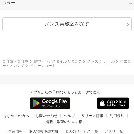
縮毛矯正
エクステ
キュート
フェミニン
指定なし
カラー
ストレート
ストレートパーマ
ヘアアレンジ
セクシー
エレガント
カール
グラデーション
指定なし
黒髪
メンズ美容室を探す
クール
ストリート
レイヤー
シャギー
ブラウン・ベージュ
イエロー・オレンジ
モード
外国人風
ボブ
マッシュ
レッド・ピンク
アッシュ・ブラウン
和服・着物
編み込み
サイドアップ
グラデーションカラー
美容院・美容室
髪型・ヘアスタイルカタログ
メンズ
カール
イエロ
ー・オレンジ
ベリーショート
ポニーテール
アップ
ツーブロック
モヒカン
アプリからの予約ならもっとおトクで便利！
ウルフ
ボウズ
ビジネス
はじめての方へ
お問い合わせ
ヘルプ
リリース情報
利用規約
掲載ご希望のサロン様
企業情報
個人情報保護方針
楽天のサービス一覧
アプリ一覧