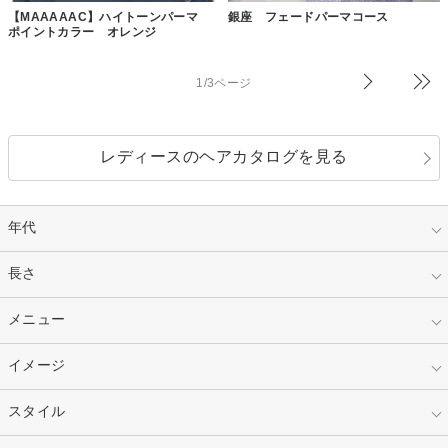
【MAAAAAC】ハイトーンパーマ
銀座 フェードパーマコース
ポイントカラー オレンジ
1/3ページ
レディースのヘアカタログを見る
年代
指定なし
長さ
キッズ
10代
20代
指定なし
メニュー
ベリーショート
30代
40代
ショート
ミディアム
指定なし
イメージ
カット
50代～
セミロング
ロング
カラー
パーマ
指定なし
スタイル
ナチュラル