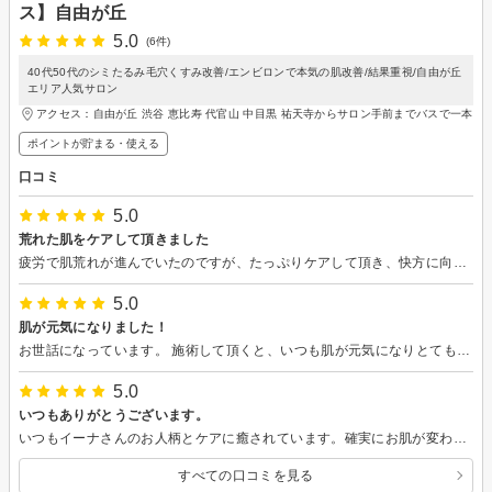
ス】自由が丘
5.0
(6件)
40代50代のシミたるみ毛穴くすみ改善/エンビロンで本気の肌改善/結果重視/自由が丘
エリア人気サロン
アクセス：自由が丘 渋谷 恵比寿 代官山 中目黒 祐天寺からサロン手前までバスで一本
ポイントが貯まる・使える
口コミ
5.0
荒れた肌をケアして頂きました
疲労で肌荒れが進んでいたのですが、たっぷりケアして頂き、快方に向かっています。 癒しの時間をいつもありがとうございます。
5.0
肌が元気になりました！
お世話になっています。 施術して頂くと、いつも肌が元気になりとても嬉しいです。 引き続き宜しくお願い致します。
5.0
いつもありがとうございます。
いつもイーナさんのお人柄とケアに癒されています。確実にお肌が変わってきていて感謝の気持ちでいっぱいです。 これからも宜しくお願いします。
すべての口コミを見る