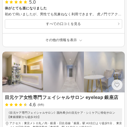
5.0
体がとても楽になりました
初めて伺いましたが、男性でも気兼ねなく利用できます。 虎ノ門でアクセスも良いのでこれから通いたいと考えています。 何より、体がとても楽になり、これまでのしかかっていたストレスが全て抜けた感覚になりました。 仕事などのストレスを多く抱えている人にオススメです。
すべての口コミを見る
その他の情報を表示
目元ケア女性専門フェイシャルサロン eyeleap 銀座店
4.6
(5件)
《目元ケア専門フェイシャルサロン》国内希少の目元ケア・シミケアに特化サロン
【東銀座駅から徒歩3分】
アクセス：東京メトロ丸ノ内・銀座・日比谷線「銀座」駅 A3出口より徒歩5分 、東京