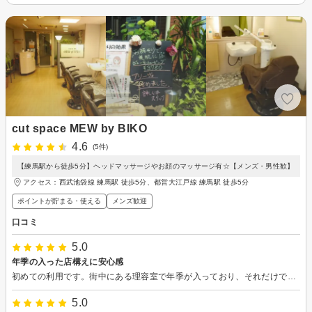
cut space MEW by BIKO
4.6
(5件)
【練馬駅から徒歩5分】ヘッドマッサージやお顔のマッサージ有☆【メンズ・男性歓】
アクセス：西武池袋線 練馬駅 徒歩5分、都営大江戸線 練馬駅 徒歩5分
ポイントが貯まる・使える
メンズ歓迎
口コミ
5.0
年季の入った店構えに安心感
初めての利用です。街中にある理容室で年季が入っており、それだけでも安心感があります。ウエディングにはゲスト参加なのですが。自分で全く処理していないため、襟はそこまで気にならない服装なので、代わりに上腕のみならず手首までのムダ毛を剃っていただきました。あまりに気持ちが良すぎて寝てしまいましたが(笑)その間も丁寧に剃り上げてくださって、仕上がりは大満足です。当然肌がトーンアップしましたし、しっとり感もあります。この度は本当にお世話になりました。ありがとうございました。
5.0