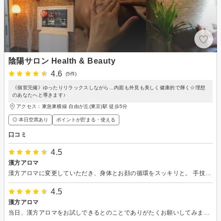
陰陽サロン Health & Beauty
4.6
(5件)
《個室完備》ゆったりリラックスしながら…内面も外見も美しく健康的で輝く☆理想
のあなたへと導きます♪
アクセス：東急東横線 自由が丘(東京)駅 徒歩5分
◎ 本日空席あり
ポイントが貯まる・使える
口コミ
4.5
漢方アロマ
漢方アロマに変更していただき、身体とお顔の循環をスッキリと。 手技はもちろん香りも本格的で、独特の香りですが効く気がします^^実際に施術後は身体がぽかぽかになり2.3日持続します。 癖になりそうです♪ なかなか他にはない漢方アロマ、またお願いしたいです！いつもありがとうございます。
4.5
漢方アロマ
当日、漢方アロマをお試しできるとのことでありがたくお願いしてみました。 本格漢方のアロマは初めてで、まず香りに驚き、すごい！漢方そのもの^ ^♪よく漢方やハーブを利用している健康オタクなので大好き！これは経皮吸収や香りだけでも効果ありそうだなと期待でワクワクしました。 施術が始まると即リラックスし半分寝ている状態へ。陰陽サロンさんのいつものゴリゴリ強めなマッサージを求めていたので物足りなさがありましたが、リラックスしたい時は最高だと思います。 そして！施術後から3日間は浮腫が解消されスッキリしておりました(生理前なのに！)私は浮腫やすいのであれ？となりました。食事や過ごし方が良かったのかもしれない(生理前は変えます)ので、もう一度お試しできら確認したいです^ ^♪ またレポさせていただきます！ いつも素晴らしい機会をありがとうございます！有意義な時間も過ごすことができ、感謝です。