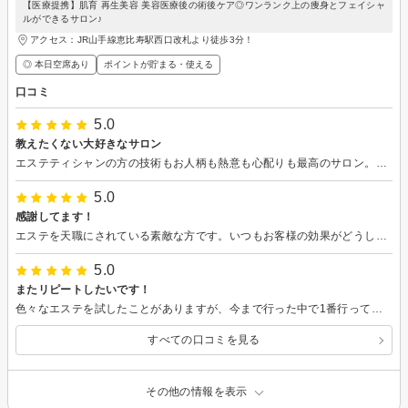
【医療提携】肌育 再生美容 美容医療後の術後ケア◎ワンランク上の痩身とフェイシャ
ルができるサロン♪
アクセス：JR山手線恵比寿駅西口改札より徒歩3分！
◎ 本日空席あり
ポイントが貯まる・使える
口コミ
5.0
教えたくない大好きなサロン
エステティシャンの方の技術もお人柄も熱意も心配りも最高のサロン。個人的にはトークも大好き！悩みや体質に合わせて、たくさんのマシンを駆使して最上の施術をしてくださいます。私にとってはパワースポットみたいなところ。痩身なのに身体が内側から健康になってきたのを実感してます。毎回すごく丁寧に施術をしてくださり、感謝でいっぱい。確実にサイズダウンしてきています。この人に任せておけば間違いない、と思ってます。
5.0
感謝してます！
エステを天職にされている素敵な方です。いつもお客様の効果がどうしたらでるか？に寄り添っていただいてて、心強いです。 もう何年お世話になっているかわかりません。またよろしくお願いします
5.0
またリピートしたいです！
色々なエステを試したことがありますが、今まで行った中で1番行ってよかったと思えるお店でした！機械のかけ方やハンドにおいて、エステティシャンの方の技術が高く、どこに行ってもなかなか改善しない首肩の張りが一回でスッキリしたのにはびっくりです。他のお店のエステ関係の方々が通われているお店というのにも納得です。また、都度払いかつ他と比較して通いやすいお値段なのも嬉しいポイントだと思います！これから定期的にお世話になりたいお店になりました！
すべての口コミを見る
その他の情報を表示