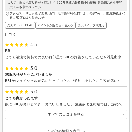
大人の小顔＆肌質改善が同時に叶う！20年熟練の骨格筋小顔技術×最新菌活再生美容
でたるみ改善ハリツヤ肌
アクセス：JR山手線 渋谷駅 西口（地下鉄A5番出口）より徒歩7分 、東急東横線 代
官山駅 西口より徒歩10分
楽天スーパーDEAL
ポイントが貯まる・使える
楽天ペイアプリ対応
口コミ
4.5
BBL
とても清潔で気持ちの良いお部屋でBBLの施術をしていただき満足出来ました。言葉遣いも丁寧でとても良い感じでした。技術に関してはまだ良く分かりませんが信用出来ると思いました。
5.0
施術ありがとうございました
BBL光フェイシャルが気になっていたので予約しました。毛穴が気になっていたのですが、施術後はハリ感が出た気がしてツルツルになりました。お店の雰囲気もとてもよく、リラックス出来るのでパック中は気持ちよく寝てしまいました。一回でもこんなに効果があるので続けたいと思います。またよろしくお願いします。
5.0
とても良かったです
娘にBBLが良いと聞き、お伺いしました。 施術前と施術後では、諦めていたハリが出て顔全体が引き上がったのが分かって、とても嬉しかったです。BBLの効果に驚きました。 お店の方も、とても丁寧に対応してくださり、お話も色々聞いてくださり、安心してお願いできました。
すべての口コミを見る
その他の情報を表示