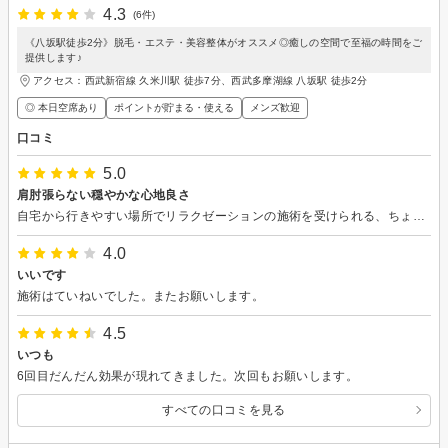
4.3
(6件)
《八坂駅徒歩2分》脱毛・エステ・美容整体がオススメ◎癒しの空間で至福の時間をご
提供します♪
アクセス：西武新宿線 久米川駅 徒歩7分、西武多摩湖線 八坂駅 徒歩2分
◎ 本日空席あり
ポイントが貯まる・使える
メンズ歓迎
口コミ
5.0
肩肘張らない穏やかな心地良さ
自宅から行きやすい場所でリラクゼーションの施術を受けられる、ちょうど良いサロンを探していました。こじんまりとセンスの良い清潔感のあるお店でした。手技は丁寧でとても気持ち良く、説明などもして下さいますが、自然で押し付けや勧誘なども無くリラックス出来ました。色々なメニューを試してみたいと思いました。ありがとうございました。
4.0
いいです
施術はていねいでした。またお願いします。
4.5
いつも
6回目だんだん効果が現れてきました。次回もお願いします。
すべての口コミを見る