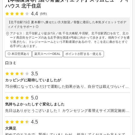
ハウス 北千住店
4.4
(5件)
【北千住駅7分】夏本番!!＼痩せたい方大歓迎／骨盤に着目した本気ダイエットでボデ
ィメイクをサポート◎
アクセス：北千住駅より徒歩7分／他 千住大橋駅,牛田駅、北千住駅西口を出て、北ロ
ード商店街をデニーズのある左手側を国道4号線に向かって歩きます。焼肉ライクを通
り過ぎたら、トレジャールームという不動産屋があるので、そこを左に曲がるとすぐ
右手1Fにあります。
◎ 本日空席あり
楽天スーパーDEAL
ポイントが貯まる・使える
口コミ
3.5
カッピングに期待していましたが
75分横になっているだけで運動した効果があり、自分では鍛えづらいインナーマッスルに効く、との事でした。施術後は特に何も感じなかったのですが、翌日まで手足がほかほかと温かく、猫背気味の背筋がピンと伸びるようで、全くもってその通りでした。総合的に作用してるのでしょうが、カッピングよりも、骨盤周りに付けた電動マシンが効いた気がします初めての面白い体験でした。
5.0
気持ちよかったしすぐ変化しました
先日はありがとうございました！ カウンセリング着替えサイズ測定施術サイズ測定アンケートという流れでした。 料金設定の説明もされましたが、持ち帰って考えさせていただきました。 施術ないようですが、まず台に寝転がるだけで全てやってくれます。 私がやることと言ったら、仰向けからうつ伏せ、うつ伏せから仰向けになることだけでした。 しかも1回ずつひっくり返っただけです。 脚のリンパを流してもらったんですが、これがめちゃめちゃ気持ちよくて… 最高でした！ お腹と背中のインナーマッスルにアプローチしてくれる機械は、お腹の方は沢山動いてくれたんですが背中の方は全然で…（私の血流不足の問題です） お腹の方はレベルをどんどんあげて貰えましたし、施術後はすっきりクビレもできてました！ 全体を通して接客してくれた人も施術してくれた人も、院内を歩くスタッフさん達も優しく丁寧で好印象でした。 是非また行きたいです。
4.5
大満足
初めてのエステで、緊張していましたが、 担当してくださった方もとても親切でお綺麗でより、ダイエット意識が高まりました。 一回でサイズダウンしただけではなく、背中が別人のようにすっきりし、とても驚きました。 本当にありがとうございました。