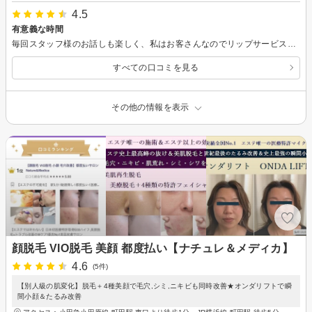
4.5
有意義な時間
毎回スタッフ様のお話しも楽しく、私はお客さんなのでリップサービスもあるとは思いますが、お心遣いのお言葉をいつもありがとうございます。 そして、こちらのゴリゴリマッサージが大好きで、唯一無二のスッキリ小顔になるフェイシャル技術に完全にとりこです。もう月1回は欠かせませんね！笑 持続は3．4日でも満足。定着したらさらに良いですが、またレポさせていただきます。
すべての口コミを見る
その他の情報を表示
顔脱毛 VIO脱毛 美顔 都度払い【ナチュレ＆メディカ】
4.6
(5件)
【別人級の肌変化】脱毛＋4種美顔で毛穴,シミ,ニキビも同時改善★オンダリフトで瞬
間小顔＆たるみ改善