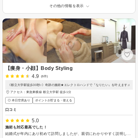
その他の情報を表示
【痩身・小顔】Body Styling
4.9
(6件)
《都立大学駅徒歩30秒♪》奇跡の施術★エレクトロハンドで『なりたい』を叶えます♫
アクセス：東急東横線 都立大学駅 徒歩1分
◎ 本日空席あり
ポイントが貯まる・使える
口コミ
5.0
施術も対応最高でした！
結婚式が年内にあり初めて訪問しましたが、親切にわかりやすく説明していただき施術は1回でも効果がわかりました！ 式まで定期的に通わせていただく予定なのでこれからもよろしくお願いします。