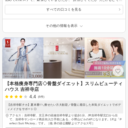
すべての口コミを見る
その他の情報を表示
【本格痩身専門店◇骨盤ダイエット】スリムビューティ
ハウス 吉祥寺店
4.4
(5件)
【吉祥寺駅チカ】夏本番!!＼痩せたい方大歓迎／骨盤に着目した本気ダイエットでボデ
ィメイクをサポート◎
アクセス：吉祥寺駅、京王井の頭線吉祥寺駅より徒歩1分、JR吉祥寺駅北口から出
て、吉祥寺サンロード商店街入口手前にある、小野山ビルの4Fになります。1Fは「P
erfect Suit FActory」です。［他 井の頭公園駅よりアクセス可］