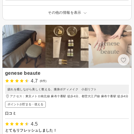
その他の情報を表示
genese beaute
4.7
(6件)
疲れを癒しながら美しく整える、痩身ボディメイク 小顔リフト
アクセス：東京メトロ南北線 麻布十番駅 徒歩4分、都営大江戸線 麻布十番駅 徒歩4分
ポイントが貯まる・使える
口コミ
4.5
とてもリフレッシュしました！