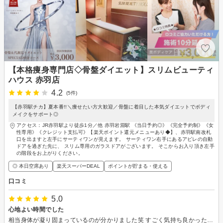
【本格痩身専門店◇骨盤ダイエット】スリムビューティ
ハウス 赤羽店
4.2
(5件)
【赤羽駅チカ】夏本番!!＼痩せたい方大歓迎／骨盤に着目した本気ダイエットでボディ
メイクをサポート◎
アクセス：JR赤羽駅より徒歩1分／他 赤羽岩淵駅 《当日予約◎》《完全予約制》《女
性専用》《クレジット支払可》【楽天ポイント還元メニューあり◆】、赤羽駅南改札
口を出ますと左手にサーティワンが見えます。 サーティワン右手にあるアピレの自動
ドアを過ぎた先に、 スリム専用のガラスドアがございます。 そこからお入り頂き左手
の階段をお上がりください。
◎ 本日空席あり
楽天スーパーDEAL
ポイントが貯まる・使える
口コミ
5.0
心地よい時間でした
相当身体が凝り固まっているのが分かりました笑 すごく気持ち良かったですし心地よいひとときでした。 ありがとうございました。