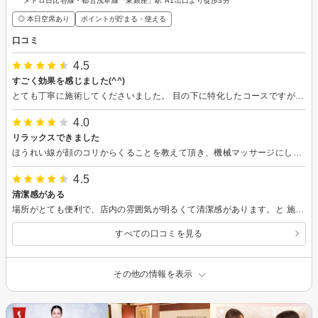
メトロ日比谷線・都営浅草線「東銀座」駅 A1出口より徒歩3分
◎ 本日空席あり
ポイントが貯まる・使える
口コミ
4.5
すごく効果を感じました(^^)
とても丁寧に施術してくださいました。 目の下に特化したコースですが、お顔もつるつるになりましたし、コリがすごく取れます。 クマも一回で少し薄くなったり、朝起きて顔にハリがあるような、顔手で触った時にそんな感触でした。 また次もやりたい！と思いました。
4.0
リラックスできました
ほうれい線が顔のコリからくることを教えて頂き、機械マッサージにしかできないコリの解消をして頂いて、スッキリしました。
4.5
清潔感がある
場所がとても便利で、店内の雰囲気が明るくて清潔感があります。と 施術も良い感じでした。また機会があれば、再度利用したいと思います。
すべての口コミを見る
その他の情報を表示