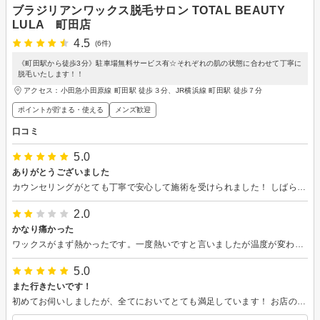
ブラジリアンワックス脱毛サロン TOTAL BEAUTY
LULA 町田店
4.5
(6件)
《町田駅から徒歩3分》駐車場無料サービス有☆それぞれの肌の状態に合わせて丁寧に
脱毛いたします！！
アクセス：小田急小田原線 町田駅 徒歩３分、JR横浜線 町田駅 徒歩７分
ポイントが貯まる・使える
メンズ歓迎
口コミ
5.0
ありがとうございました
カウンセリングがとても丁寧で安心して施術を受けられました！ しばらく通いたいと思います！
2.0
かなり痛かった
ワックスがまず熱かったです。一度熱いですと言いましたが温度が変わっていなかったため最後まで耐えてました とにかくいつもより痛くて、ピンセットでの細かい毛の処理も肉を摘まれてるような痛さでした
5.0
また行きたいです！
初めてお伺いしましたが、全てにおいてとても満足しています！ お店の雰囲気も良くリラックスできました＾＾ 担当していただいた方はとても手際が良く、綺麗に仕上げていただき嬉しいです！ またお願いします！