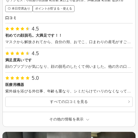
アクセス：小田急小田原線 町田駅 東口より徒歩1分、JR横浜線 町田駅 徒歩5分
◎ 本日空席あり
ポイントが貯まる・使える
口コミ
4.5
初めての顔脱毛。大満足です！！
マスクから解放されてから、自分の頬、おでこ、口まわりの産毛がすごく気になり、勇気絞って初めての顔脱毛。 初めてなので他を知らないので、技術は4点ですが、接客、サービス、雰囲気は問題ない5点！接客に関しては10点中10点な気持ちです笑。説明にしても施術にしても料金体系にしても、すごい丁寧。安心で信用出来ると思い、早速、来月の予約をさせていただきました。 素敵なご縁な気がしてワクワクしております。
4.5
満足度高いです
顔のプツプツが気になり、顔の脱毛のしたくて伺いました。他の方の口コミ通り施術の説明もしっかりして頂き、顔のプツプツに関しては、皮膚科の先生より真剣に話を聞いてくれてとても頼りになると思いました。 まだ伺ってから数日ですが、まだしっとりが続き、気のせいかおでこがツルッとしています。 脱毛はまだ一回だし効果は分かりませんが、もみあげもキレイにしていただきそれだけでもテンション上がります。 通わせて頂くことにしたので、これからノーファンデで生活出来るようにお肌をキレイにしていきたいです。 どうぞよろしくお願い致します。
5.0
医療用機器
紫外線を浴びる外仕事、年齢も重なり、シミだらけでハリのなくなっている自分に気付きました。 手遅れになる前に… と、一度、集中してフェイシャルをやってみよぅ！と思い、店を探しました。 効果や安心感を求め、普通のエステより美容外科の方が良いのかな？と調べたけど、どこも高額で無理 でも、医療用機器を使ってるとかないのかな と調べてたらここがヒットしました！ 施術内容もだけど、何より、【施術後の注意書】がしっかりとしていることに、「ここなら安心かも」と思いました。 当日はカウンセリングから行い、機械の説明などもしていただきました。 この段階でも期待がアップ 施術は、万が一火傷をしないようにや、当ててはいけないシミにシールを貼ったり、事前の処理も丁寧♪ ピーリングでは特に鼻の汚れはゴッソリ取れたようです（笑） さてメインの『光フォト』 目にゴーグルを乗せてから、機械を何ヵ所にもずらしながら当てていきます。 パチン！パチン！と、少し刺激があり、赤い光がピカッと走るので、初めはビックリ けど、医療用で安全装置もついているとの説明もあったので、安心して続けてもらいました。 施術後は血行の良くなる行為は禁止で、大好きなお酒は飲めませんでしたが（笑）、細胞が刺激されているとのことで、今後が楽しみです♪ また２週間後に、２回目を行ってきます☆
すべての口コミを見る
その他の情報を表示