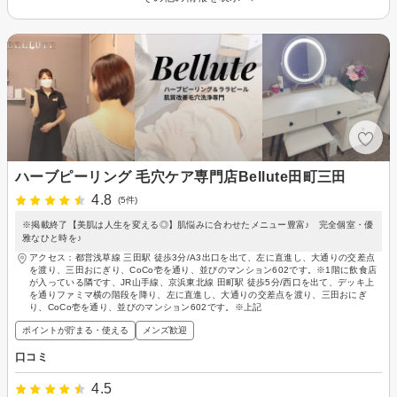
ハーブピーリング 毛穴ケア専門店Bellute田町三田
4.8
(5件)
※掲載終了【美肌は人生を変える◎】肌悩みに合わせたメニュー豊富♪ 完全個室・優
雅なひと時を♪
アクセス：都営浅草線 三田駅 徒歩3分/A3出口を出て、左に直進し、大通りの交差点
を渡り、三田おにぎり、CoCo壱を通り、並びのマンション602です。※1階に飲食店
が入っている隣です、JR山手線、京浜東北線 田町駅 徒歩5分/西口を出て、デッキ上
を通りファミマ横の階段を降り、左に直進し、大通りの交差点を渡り、三田おにぎ
り、CoCo壱を通り、並びのマンション602です。※上記
ポイントが貯まる・使える
メンズ歓迎
口コミ
4.5