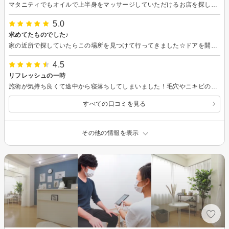
マタニティでもオイルで上半身をマッサージしていただけるお店を探して予約させていただきました。 自分では足はそんなに疲れている感覚はなかったのですが、フットバスで軽く触っていただいたときに足も少し背術したほうが良いとアドバイスいただき、全身を丁寧にマッサージしてもらいました。 強めとお願いしたら、リクエスト通りにしっかり揉んでいただき、とにかく手技に驚きました！痛気持ちよく、非常に丁寧な背術でとてもリフレッシュできました。 翌日、上半身はもちろんですが、特に下半身がこれまでの感覚と違うことにびっくり。足のむくみがなくなり、きつくなっていた靴も履くことができました。 不調が多い妊娠期間ですが、また定期的にお世話になろうと思います。
5.0
求めてたものでした♪
家の近所で探していたらこの場所を見つけて行ってきました☆ドアを開けるといい雰囲気と清潔感で溢れている空間へご案内され、丁寧な説明を受けて施術に入りました。疲れていたせいもあってぐっすり寝てしまったにですが顔がスッキリしたのと明るくなりとても満足でした。また近々お伺いします☆
4.5
リフレッシュの一時
施術が気持ち良くて途中から寝落ちしてしまいました！毛穴やニキビのメンテナンス方法も教えて頂いたので、実践して美肌を目指したいと思います！
すべての口コミを見る
その他の情報を表示