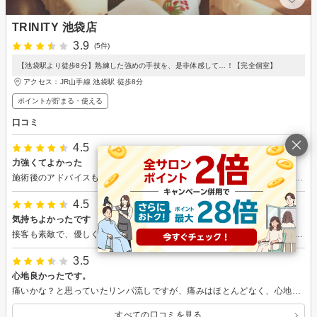
TRINITY 池袋店
3.9
(5件)
【池袋駅より徒歩8分】熟練した強めの手技を、是非体感して…！【完全個室】
アクセス：JR山手線 池袋駅 徒歩8分
ポイントが貯まる・使える
口コミ
4.5
力強くてよかった
施術後のアドバイスもいただきとても満足です！ 体全体もすっきりしましたし、今後どのようなエステが合うのかなども教えてくださりました。 ブライダル直前での駆け込みでしたがよかったです！ シェービングは電動シェーバーで行いますが部屋も暗く思ったほどではないのでしっかりしたものは別の店舗が良いと思います。
4.5
気持ちよかったです
接客も素敵で、優しくて、施術も気持ちよかったです。 特に勧誘もありませんでした。 ありがとうございました。
3.5
心地良かったです。
痛いかな？と思っていたリンパ流しですが、痛みはほとんどなく、心地良かったです。しっかり汗もかいてさっぱりできました。シャワーが使えるのが助かります。 店を出て歩き始めたとき、足が上げやすく、歩きやすくなっていたのには驚きました。滞りが少し流れてくれたんだな、と帰り道に実感しました。ただ、他の個室の会話がうるさくて、リラックスはできませんでした。
すべての口コミを見る