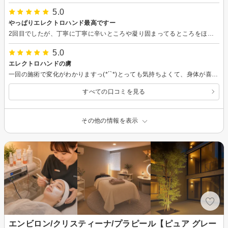
5.0
やっぱりエレクトロハンド最高ですー
2回目でしたが、丁寧に丁寧に辛いところや凝り固まってるところをほぐしていただき、本当に気持ちよかったです(о´∀`о)翌日の揉み返しもないですし、身体がスッキリするのがわかります♪こりゃ通わなくっちゃ！！
5.0
エレクトロハンドの虜
一回の施術で変化がわかりますっ(*´`*)とっても気持ちよくて、身体が喜んでます！エレクトロハンド初心者も怖がらずに是非試して欲しいです！
すべての口コミを見る
その他の情報を表示
エンビロン/クリスティーナ/プラピール【ピュア グレー