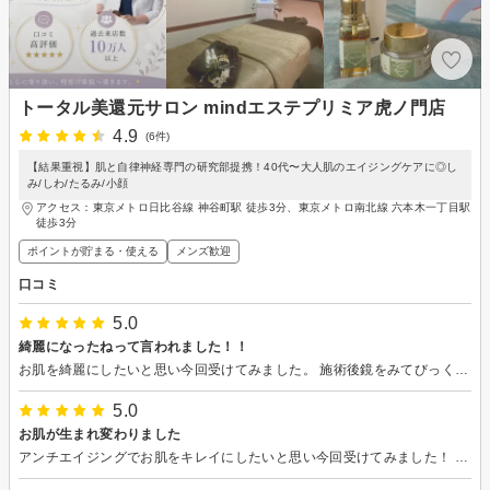
トータル美還元サロン mindエステプリミア虎ノ門店
4.9
(6件)
【結果重視】肌と自律神経専門の研究部提携！40代〜大人肌のエイジングケアに◎し
み/しわ/たるみ/小顔
アクセス：東京メトロ日比谷線 神谷町駅 徒歩3分、東京メトロ南北線 六本木一丁目駅
徒歩3分
ポイントが貯まる・使える
メンズ歓迎
口コミ
5.0
綺麗になったねって言われました！！
お肌を綺麗にしたいと思い今回受けてみました。 施術後鏡をみてびっくり！ 毛穴もなくなりつるつるお肌になりました。感動です！久しぶりに会った友人にも褒められました！ ありがとうございました！
5.0
お肌が生まれ変わりました
アンチエイジングでお肌をキレイにしたいと思い今回受けてみました！ 優しいスタッフさんがわかりやすく説明してくださり、これまでにない新しい美容法という美還元というフェイシャルを受けました。 とても気持ちよくクセになりそうなフェイシャルでした。 終わったあと鏡をみてビックリ！ 白くなり毛穴もなくなり、若い頃の肌に戻ったようでした！ 絶対通います！