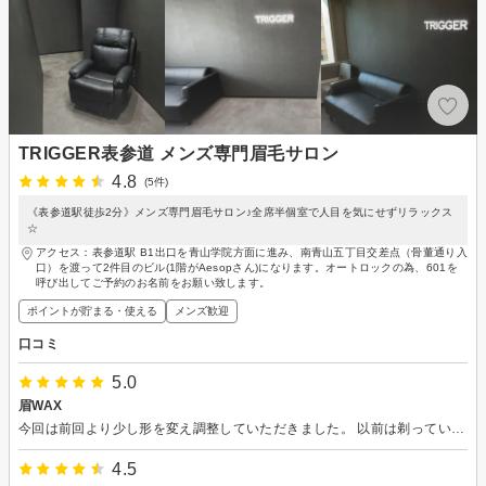
TRIGGER表参道 メンズ専門眉毛サロン
4.8
(5件)
《表参道駅徒歩2分》メンズ専門眉毛サロン♪全席半個室で人目を気にせずリラックス
☆
アクセス：表参道駅 B1出口を青山学院方面に進み、南青山五丁目交差点（骨董通り入
口）を渡って2件目のビル(1階がAesopさん)になります。オートロックの為、601を
呼び出してご予約のお名前をお願い致します。
ポイントが貯まる・使える
メンズ歓迎
口コミ
5.0
眉WAX
今回は前回より少し形を変え調整していただきました。 以前は剃っていたのですが、毛抜きを使ってケアしていこうと思います。ありがとうございました。
4.5