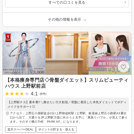
すべての口コミを見る
その他の情報を表示
【本格痩身専門店◇骨盤ダイエット】スリムビューティ
ハウス 上野駅前店
4.1
(6件)
【上野駅チカ】夏本番!!＼痩せたい方大歓迎／骨盤に着目した本気ダイエットでボディ
メイクをサポート◎
アクセス：上野広小路駅徒歩2分/上野御徒町駅 /上野駅、銀座線上野広小路駅A3番出
口から出て、大通りをJR上野駅方面に向かうと左手に「東急リバブル」が見えて参り
ます。そのすぐ横のTHE PARK 6F」になります。
楽天スーパーDEAL
ポイントが貯まる・使える