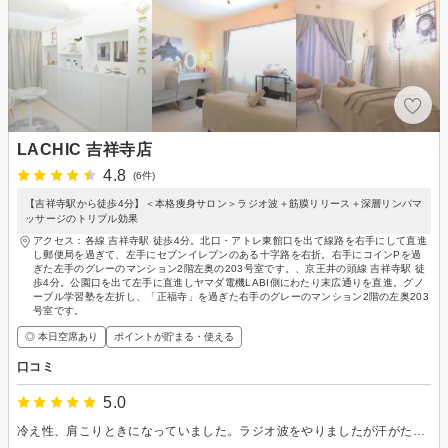
LACHIC 吉祥寺店
4.8
(6件)
【吉祥寺駅から徒歩4分】＜本格痩身サロン＞ラジオ波＋筋膜リリース＋深層リンパマ
ッサージのトリプル効果
アクセス：各線 吉祥寺駅 徒歩4分。北口・アトレ東館口を出て線路を右手にして直進
し郵便局を過ぎて、左手にセブンイレブンのある十字路を右折。右手にコインPを過
ぎた左手のグレーのマンション2階左奥の203号室です。、京王井の頭線 吉祥寺駅 徒
歩4分。公園口を出て左手に直進しヤマダ電機LABI側にわたり末広通りを直進。グノ
ーブル学習塾を左折し、「正福寺」を過ぎた右手のグレーのマンション2階の左奥203
号室です。
◎ 本日空席あり
ポイントが貯まる・使える
口コミ
5.0
冷え性、肩こりときになっていました。ラジオ波をやりましたが汗がたくさん出てスッキリしました。心地よい疲れがありリラックスできたのか眠くなりました。通うことにしました！