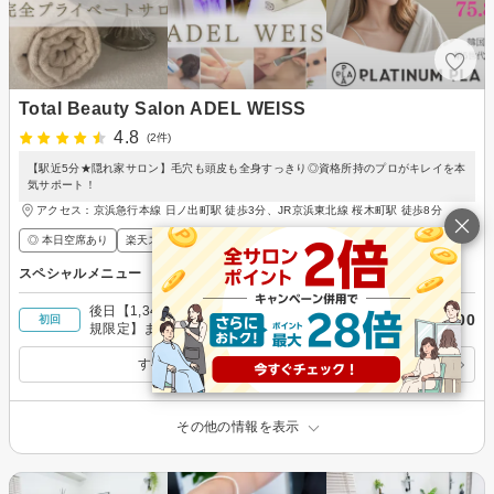
Total Beauty Salon ADEL WEISS
4.8
(2件)
【駅近5分★隠れ家サロン】毛穴も頭皮も全身すっきり◎資格所持のプロがキレイを本
気サポート！
アクセス：京浜急行本線 日ノ出町駅 徒歩3分、JR京浜東北線 桜木町駅 徒歩8分
◎ 本日空席あり
楽天スーパーDEAL
ポイントが貯まる・使える
メンズ歓迎
スペシャルメニュー
後日【1,345円】相当ポイントバック／【女性・新
￥14,800
初回
規限定】まるごと全身脱毛（VIO＋顔込）
￥14,800
すべてのスペシャルメニューを見る
その他の情報を表示