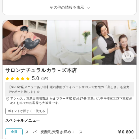
その他の情報を表示
サロンナチュラルカラ－ズ本店
5.0
(1件)
【SPU対応メニューあり◎】隠れ家的プライベートサロン☆女性の「美しさ」を全力
でサポート致します☆
アクセス：東急田園都市線 たまプラーザ駅 徒歩17分 東急バス亭平津三叉路下車徒歩
3分 お車でのお客様も大歓迎です。
ポイントが貯まる・使える
スペシャルメニュー
￥6,800
ス－パ－炭酸毛穴引き締めコ－ス
全員