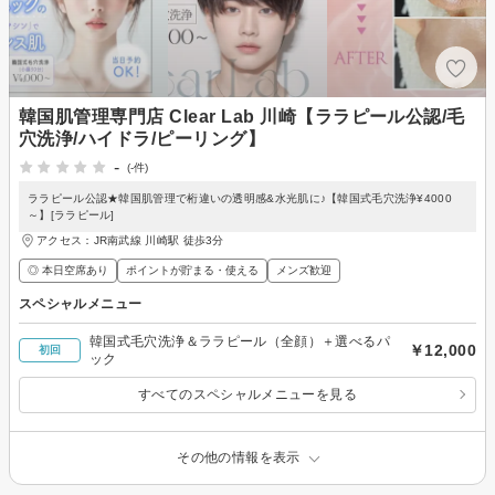
韓国肌管理専門店 Clear Lab 川崎【ララピール公認/毛
穴洗浄/ハイドラ/ピーリング】
-
(-件)
ララピール公認★韓国肌管理で桁違いの透明感&水光肌に♪【韓国式毛穴洗浄¥4000
～】[ララピール]
アクセス：JR南武線 川崎駅 徒歩3分
◎ 本日空席あり
ポイントが貯まる・使える
メンズ歓迎
スペシャルメニュー
韓国式毛穴洗浄＆ララピール（全顔）＋選べるパ
￥12,000
初回
ック
すべてのスペシャルメニューを見る
その他の情報を表示