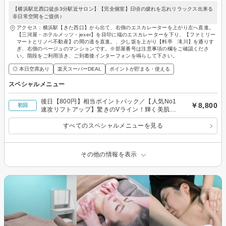
【横浜駅北西口徒歩3分駅近サロン】【完全個室】日頃の疲れを忘れリラックス出来る
非日常空間をご提供♪
アクセス：横浜駅【きた西口】から出て、右側のエスカレーターを上がり左へ直進。
【三河屋・ホテルメッツ・jexer】を目印に端のエスカレーターを下り、【ファミリー
マートとリノベ不動産】の間の道を直進。、少し坂を上がり【料亭 滝川】を通りす
ぎ、右側のベージュのマンションです。※部屋番号は注意事項の欄をご確認くださ
い。階段をご利用頂き、ご到着後インターフォンを鳴らして下さい。
◎ 本日空席あり
楽天スーパーDEAL
ポイントが貯まる・使える
スペシャルメニュー
後日【800円】相当ポイントバック／【人気No1
￥8,800
初回
速攻リフトアップ】驚きのVライン！輝く美肌
へ！ラジオ波小顔フェイシャル 60分
すべてのスペシャルメニューを見る
その他の情報を表示