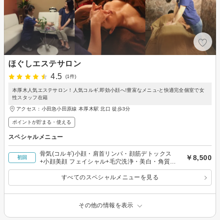
ほぐしエステサロン
4.5
(1件)
本厚木人気エステサロン！人気コルギ,即効小顔へ!豊富なメニュ‐と快適完全個室で女
性スタッフ在籍
アクセス：小田急小田原線 本厚木駅 北口 徒歩3分
ポイントが貯まる・使える
スペシャルメニュー
骨気(コルギ)小顔・肩首リンパ・顔筋デトックス
￥8,500
初回
+小顔美顔 フェイシャル+毛穴洗浄・美白・角質除
去90
すべてのスペシャルメニューを見る
その他の情報を表示