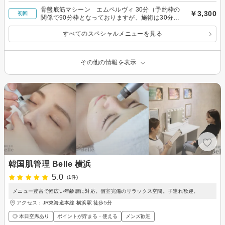
骨盤底筋マシーン エムペルヴィ 30分（予約枠の
￥3,300
初回
関係で90分枠となっておりますが、施術は30分で
す）
すべてのスペシャルメニューを見る
その他の情報を表示
韓国肌管理 Belle 横浜
5.0
(1件)
メニュー豊富で幅広い年齢層に対応。個室完備のリラックス空間。子連れ歓迎。
アクセス：JR東海道本線 横浜駅 徒歩5分
◎ 本日空席あり
ポイントが貯まる・使える
メンズ歓迎