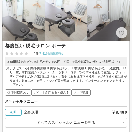
都度払い 脱毛サロン ボーテ
-
(-件)
7月10日掲載開始
JR町田駅徒歩4分✨光脱毛全身9,480円（初回）✨完全都度払い/珍しい鼻脱毛あり！
アクセス：小田急小田原線 町田駅 徒歩8分、JR横浜線 町田駅 徒歩4分 【道案内】JR
町田駅、南口左側のエスカレーターを下り、ヨドバシの前を通過して直進。、チョコ
ザップを背に反対の道路に渡ります。右手にある線路下を通り、次のT字路を左に曲が
ります。数m進み、右手にドルフ町田が見えてきます。インターホンで５０６を押し
て下さい。
◎ 本日空席あり
ポイントが貯まる・使える
メンズ歓迎
スペシャルメニュー
￥9,480
全身脱毛
初回
すべてのスペシャルメニューを見る