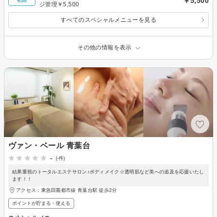
￥5,500
初回
ジ管理￥5,500
すべてのスペシャルメニューを見る
その他の情報を表示
ヴァン・ベール 青葉台
-
(-件)
結果重視のトータルエステサロン♪ボディメイク☆透明肌など美への追及を応援いたし
ます！！
アクセス：東急田園都市線 青葉台駅 徒歩2分
ポイントが貯まる・使える