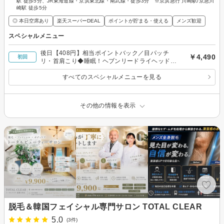
駅 徒歩5分、JR東海道線・京浜東北線・南武線・徒歩3分 ※京浜急行 川崎駅/京急川
崎駅 徒歩5分
◎ 本日空席あり
楽天スーパーDEAL
ポイントが貯まる・使える
メンズ歓迎
スペシャルメニュー
後日【408円】相当ポイントバック／目パッチ
￥4,490
初回
リ・首肩こり◆睡眠！ヘブンリードライヘッドス
パ60分
すべてのスペシャルメニューを見る
その他の情報を表示
脱毛＆韓国フェイシャル専門サロン TOTAL CLEAR
5.0
(3件)