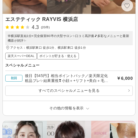
エステティック RAYVIS 横浜店
4.3
(20件)
🌸横浜駅直結1分×完全個室80坪の大型サロン✨口コミ高評価🎵多彩なメニューと最新
機器が好評✨
アクセス：横浜駅東口 徒歩1分、横浜駅東口 徒歩1分
楽天スーパーDEAL
ポイントが貯まる・使える
スペシャルメニュー
後日【545円】相当ポイントバック／楽天限定化
￥6,000
初回
粧品プレ✨結果重視❣小顔＋+リフト+美白＋毛穴
つるつる潤いフェイシャル1回75分￥6000
すべてのスペシャルメニューを見る
その他の情報を表示