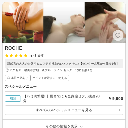
ROCHE
5.0
(1件)
新感覚の大人の岩盤浴＆エステで極上のひとときを…♪【センター北駅から徒歩1分】
アクセス：横浜市営地下鉄ブルーライン センター北駅 徒歩1分
◎ 本日空席あり
ポイントが貯まる・使える
スペシャルメニュー
【ハミ肉撃退!!】夏までに★全身瘦せフル痩身90
￥9,900
初回
分
すべてのスペシャルメニューを見る
その他の情報を表示