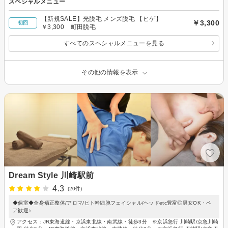
スペシャルメニュー
【新規SALE】光脱毛 メンズ脱毛 【ヒゲ】
￥3,300
初回
￥3,300 町田脱毛
すべてのスペシャルメニューを見る
その他の情報を表示
Dream Style 川崎駅前
4.3
(20件)
◆個室◆全身矯正整体/アロマ/ヒト幹細胞フェイシャル/ヘッドetc豊富◎男女OK・ペ
ア歓迎♪
アクセス：JR東海道線・京浜東北線・南武線・徒歩3分 ※京浜急行 川崎駅/京急川崎