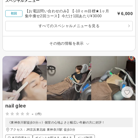
スペシャルメニュー
【お電話問い合わせのみ】【-10ｃｍ目標★1ヶ月
￥6,000
初回
集中痩せ2回コース】今だけ1回あたり¥3000
すべてのスペシャルメニューを見る
その他の情報を表示
nail glee
-
(-件)
《東神奈川駅徒歩3分♪♪》個室の心地よさと幅広い年齢の方に好評！
アクセス：JR京浜東北線 東神奈川駅 徒歩3分
◎ 本日空席あり
ポイントが貯まる・使える
メンズ歓迎