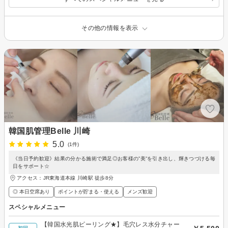
その他の情報を表示
韓国肌管理Belle 川崎
5.0
(1件)
《当日予約歓迎》結果の分かる施術で満足◎お客様の”美”を引き出し、輝きつづける毎
日をサポート☆
アクセス：JR東海道本線 川崎駅 徒歩8分
◎ 本日空席あり
ポイントが貯まる・使える
メンズ歓迎
スペシャルメニュー
【韓国水光肌ピーリング★】毛穴レス水分チャー