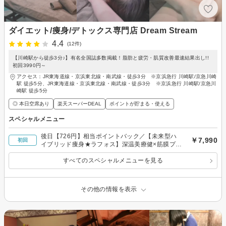
ダイエット/痩身/デトックス専門店 Dream Stream
4.4
(12件)
【川崎駅から徒歩3分♪】有名全国誌多数掲載！脂肪と疲労・肌質改善最速結果出し!!
初回3990円～
アクセス：JR東海道線・京浜東北線・南武線・徒歩3分 ※京浜急行 川崎駅/京急川崎
駅 徒歩5分、JR東海道線・京浜東北線・南武線・徒歩3分 ※京浜急行 川崎駅/京急川
崎駅 徒歩5分
◎ 本日空席あり
楽天スーパーDEAL
ポイントが貯まる・使える
スペシャルメニュー
後日【726円】相当ポイントバック／【未来型ハ
￥7,990
初回
イブリッド痩身★ラフォス】深温美療健×筋膜プレ
＆セル90分
すべてのスペシャルメニューを見る
その他の情報を表示