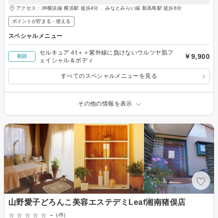
アクセス：JR横浜線 横浜駅 徒歩4分 、みなとみらい線 新高島駅 徒歩6分
ポイントが貯まる・使える
スペシャルメニュー
セルキュア４t＋＋紫外線に負けないウルツヤ肌フ
￥9,900
初回
ェイシャル＆ボディ
すべてのスペシャルメニューを見る
その他の情報を表示
山野愛子どろんこ美容エステデミLeaf湘南猪俣店
-
(-件)