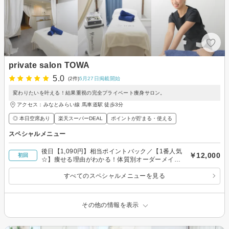
private salon TOWA
5.0
(2件)
5月27日掲載開始
変わりたいを叶える！結果重視の完全プライベート痩身サロン。
アクセス：みなとみらい線 馬車道駅 徒歩3分
◎ 本日空席あり
楽天スーパーDEAL
ポイントが貯まる・使える
スペシャルメニュー
後日【1,090円】相当ポイントバック／【1番人気
￥12,000
初回
☆】痩せる理由がわかる！体質別オーダーメイド
スリムコース全身90分
すべてのスペシャルメニューを見る
その他の情報を表示