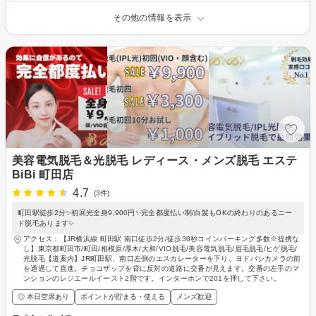
その他の情報を表示
美容電気脱毛＆光脱毛 レディース・メンズ脱毛 エステ
BiBi 町田店
4.7
(3件)
町田駅徒歩2分✨初回光全身9,900円✨完全都度払い制/白髪もOKの終わりのあるニー
ド脱毛あります✨
アクセス：【JR横浜線 町田駅 南口徒歩2分/徒歩30秒コインパーキング多数※提携な
し】東京都町田市/町田/相模原/厚木/大和/VIO脱毛/美容電気脱毛/眉毛脱毛/ヒゲ脱毛/
光脱毛【道案内】JR町田駅、南口左側のエスカレーターを下り、ヨドバシカメラの前
を通過して直進。チョコザップを背に反対の道路に交番が見えます。交番の左手のマ
ンションのレジエールイースト2階です。インターホンで201を押して下さい。
◎ 本日空席あり
ポイントが貯まる・使える
メンズ歓迎