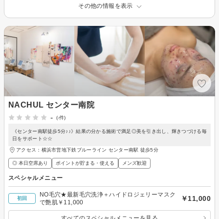
その他の情報を表示
NACHUL センター南院
-
(-件)
《センター南駅徒歩5分♪♪》結果の分かる施術で満足◎美を引き出し、輝きつづける毎
日をサポート☆☆
アクセス：横浜市営地下鉄ブルーライン センター南駅 徒歩5分
◎ 本日空席あり
ポイントが貯まる・使える
メンズ歓迎
スペシャルメニュー
NO毛穴★最新毛穴洗浄＋ハイドロジェリーマスク
￥11,000
初回
で艶肌￥11,000
すべてのスペシャルメニューを見る