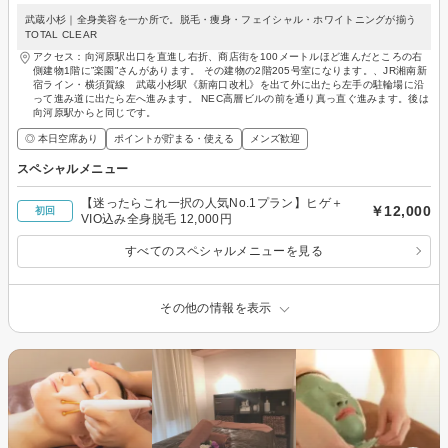
武蔵小杉｜全身美容を一か所で。脱毛・痩身・フェイシャル・ホワイトニングが揃う
TOTAL CLEAR
アクセス：向河原駅出口を直進し右折、商店街を100メートルほど進んだところの右
側建物1階に”楽園”さんがあります。 その建物の2階205号室になります。、JR湘南新
宿ライン・横須賀線 武蔵小杉駅《新南口改札》を出て外に出たら左手の駐輪場に沿
って進み道に出たら左へ進みます。 NEC高層ビルの前を通り真っ直ぐ進みます。後は
向河原駅からと同じです。
◎ 本日空席あり
ポイントが貯まる・使える
メンズ歓迎
スペシャルメニュー
【迷ったらこれ一択の人気No.1プラン】ヒゲ＋
￥12,000
初回
VIO込み全身脱毛 12,000円
すべてのスペシャルメニューを見る
その他の情報を表示