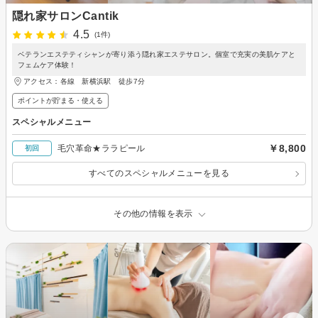
隠れ家サロンCantik
4.5
(1件)
ベテランエステティシャンが寄り添う隠れ家エステサロン。個室で充実の美肌ケアと
フェムケア体験！
アクセス：各線 新横浜駅 徒歩7分
ポイントが貯まる・使える
スペシャルメニュー
￥8,800
毛穴革命★ララピール
初回
すべてのスペシャルメニューを見る
その他の情報を表示