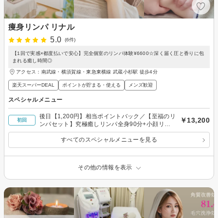
痩身リンパ リナル
5.0
(6件)
【1回で実感×都度払いで安心】完全個室のリンパ体験¥6600☆深く届く圧と香りに包
まれる癒し時間◎
アクセス：南武線・横須賀線・東急東横線 武蔵小杉駅 徒歩4分
楽天スーパーDEAL
ポイントが貯まる・使える
メンズ歓迎
スペシャルメニュー
後日【1,200円】相当ポイントバック／【至福のリ
￥13,200
初回
ンパセット】究極癒しリンパ全身90分+小顔リン
パフェイシャル120分
すべてのスペシャルメニューを見る
その他の情報を表示