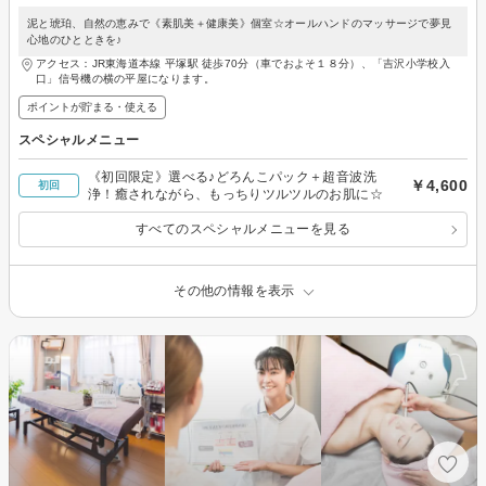
泥と琥珀、自然の恵みで《素肌美＋健康美》個室☆オールハンドのマッサージで夢見
心地のひとときを♪
アクセス：JR東海道本線 平塚駅 徒歩70分（車でおよそ１８分）、「吉沢小学校入
口」信号機の横の平屋になります。
ポイントが貯まる・使える
スペシャルメニュー
《初回限定》選べる♪どろんこパック＋超音波洗
￥4,600
初回
浄！癒されながら、もっちりツルツルのお肌に☆
すべてのスペシャルメニューを見る
その他の情報を表示