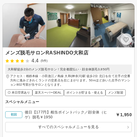
メンズ脱毛サロンRASHINDO大和店
4.4
(5件)
大和駅徒歩2分のメンズ脱毛サロン！完全都度払い・顔全体脱毛3,850円
アクセス：相鉄本線・小田急江ノ島線 大和(神奈川)駅 徒歩2分 北口を出て左手の交番
方向に進みどきわくランドの交差点を左にまがります。50ｍほど歩いた左手のマンシ
ョン802号室が当サロンとなります。
◎ 本日空席あり
楽天スーパーDEAL
ポイントが貯まる・使える
メンズ歓迎
スペシャルメニュー
後日【177円】相当ポイントバック／顔全体（ヒ
￥1,950
初回
ゲ）脱毛￥1950
すべてのスペシャルメニューを見る