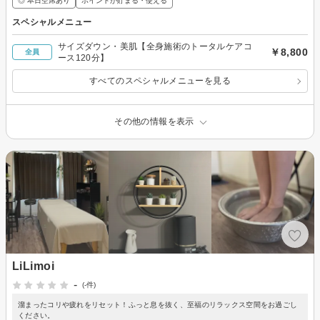
◎ 本日空席あり
ポイントが貯まる・使える
スペシャルメニュー
サイズダウン・美肌【全身施術のトータルケアコ
￥8,800
全員
ース120分】
すべてのスペシャルメニューを見る
その他の情報を表示
LiLimoi
-
(-件)
溜まったコリや疲れをリセット！ふっと息を抜く、至福のリラックス空間をお過ごし
ください。