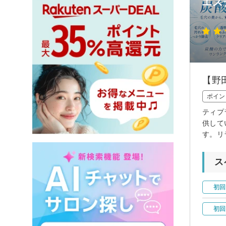
エス
【野
ポイン
ティプ
供して
す。リ
ス
初回
初回