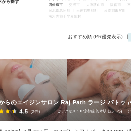
区から探す
四條畷市
交野市
大阪狭山市
阪南市
三
泉北郡忠岡町
泉南郡熊取町
泉南郡田尻町
南河内郡千早赤阪村
おすすめ順 (PR優先表示)
からのエイジンサロン Raj Path ラージ パトゥ
4.5
(2件)
アクセス：JR京都線 茨木駅 徒歩12分