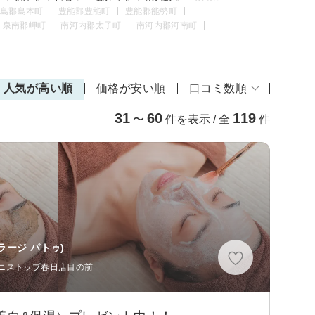
島郡島本町
豊能郡豊能町
豊能郡能勢町
泉南郡岬町
南河内郡太子町
南河内郡河南町
人気が高い順
価格が安い順
口コミ数順
31
60
119
〜
件を表示 / 全
件
(ラージ パトゥ)
 ミニストップ春日店目の前