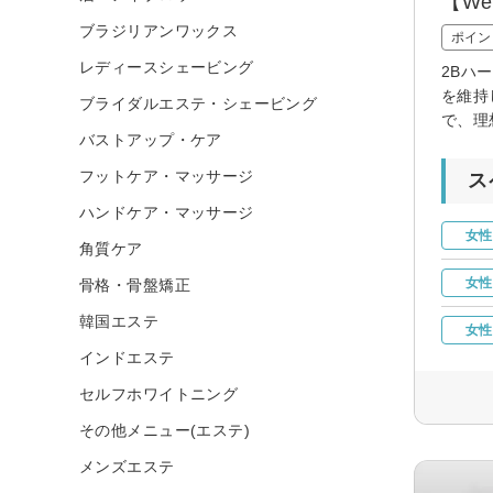
【We
ブラジリアンワックス
ポイン
レディースシェービング
2Bハ
を維持
ブライダルエステ・シェービング
で、理
バストアップ・ケア
フットケア・マッサージ
ス
ハンドケア・マッサージ
女性
角質ケア
女性
骨格・骨盤矯正
韓国エステ
女性
インドエステ
セルフホワイトニング
その他メニュー(エステ)
メンズエステ