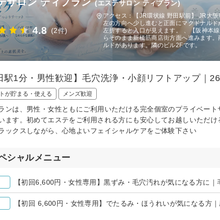
テサロン ティプラン
(エステサロン ティプラン)
アクセス：【JR環状線 野田駅前】 JR
左の方向へ少し進むと正面にマクドナルド
4.8
(2件)
左折すると入口が見えます。 、【阪神本
らそのまま新橋筋商店街方面へ進みます。
ルドがあります。隣のビル2Fです。
田駅1分・男性歓迎】毛穴洗浄・小顔リフトアップ｜2
トが貯まる・使える
メンズ歓迎
ランは、男性・女性ともにご利用いただける完全個室のプライベート
います。初めてエステをご利用される方にも安心してお越しいただけ
ラックスしながら、心地よいフェイシャルケアをご体験下さい
ペシャルメニュー
【初回6,600円・女性専用】黒ずみ・毛穴汚れが気になる方に
【初回 6,600円・女性専用】でたるみ・ほうれいが気になる方