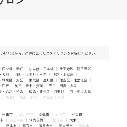
サロン
安い順などから、条件に合ったエステサロンをお探しください。
・四ツ橋・新町
なんば・日本橋
天王寺区・阿倍野区
・天満
谷町・上本町・玉造
淡路・上新庄
・城東区・旭区
東成区・生野区
住吉区・住之江区
・江坂
池田・豊中・箕面
守口・門真・大東
阪・八尾・柏原
松原・藤井寺・羽曳野
堺・中百舌鳥
泉佐野・泉南・阪南
大阪府その他
吹田市
泉大津市
高槻市
貝塚市
守口市
市
寝屋川市
河内長野市
松原市
大東市
摂津市
高石市
藤井寺市
東大阪市
泉南市