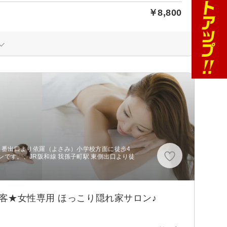
￥8,800
４番出口より依羅（よさみ）小学校方面に徒歩4
です。、JR阪和線 我孫子町駅 東側出口より徒
客★女性専用 ほっこり隠れ家サロン♪