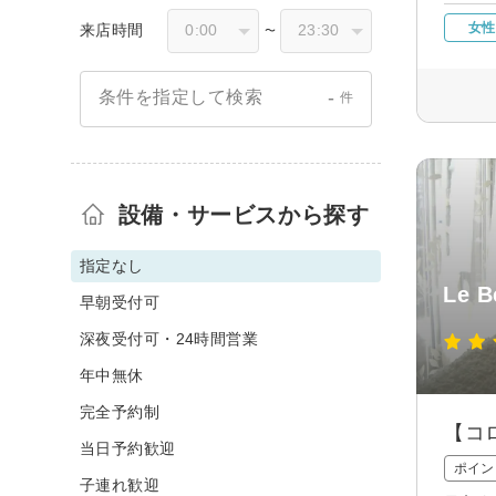
女性
来店時間
〜
-
条件を指定して検索
件
設備・サービスから探す
指定なし
Le B
早朝受付可
深夜受付可・24時間営業
年中無休
完全予約制
【コ
当日予約歓迎
ポイン
子連れ歓迎