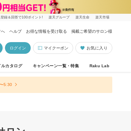
登録＆回答で100ポイント!
楽天グループ
楽天生命
楽天市場
方へ
ヘルプ
お得な情報を受け取る
掲載ご希望のサロン様
ログイン
マイクーポン
お気に入り
イルカタログ
キャンペーン一覧・特集
Raku Lab
5:30