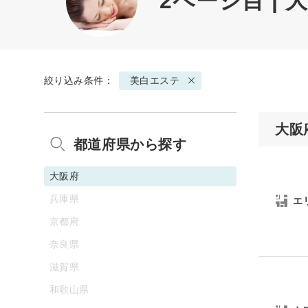
2ページ目 |
絞り込み条件：
美白エステ
大阪
都道府県から探す
大阪府
兵庫県
エ
京都府
奈良県
滋賀県
和歌山県