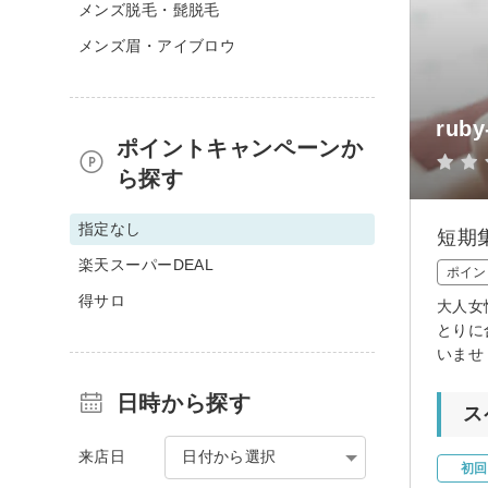
メンズ脱毛・髭脱毛
メンズ眉・アイブロウ
ruby
ポイントキャンペーンか
ら探す
指定なし
短期
楽天スーパーDEAL
ポイン
得サロ
大人女
とりに
いませ
日時から探す
ス
来店日
日付から選択
初回