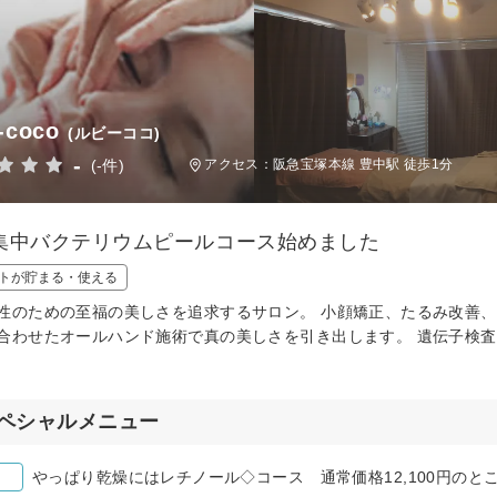
-coco
(ルビーココ)
-
(-件)
アクセス：阪急宝塚本線 豊中駅 徒歩1分
集中バクテリウムピールコース始めました
トが貯まる・使える
性のための至福の美しさを追求するサロン。 小顔矯正、たるみ改善
合わせたオールハンド施術で真の美しさを引き出します。 遺伝子検
ペシャルメニュー
やっぱり乾燥にはレチノール◇コース 通常価格12,100円のと