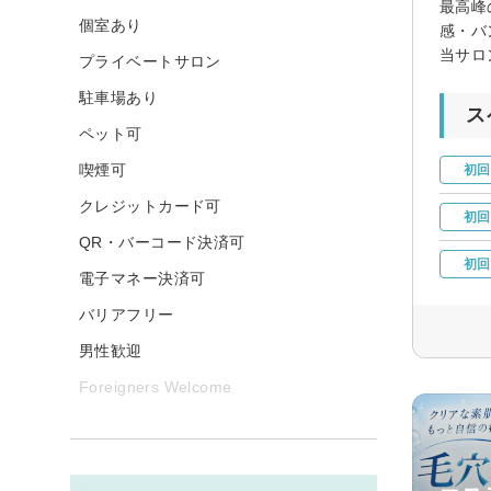
最高峰
個室あり
感・バ
当サロ
プライベートサロン
駐車場あり
ス
ペット可
喫煙可
初回
クレジットカード可
初回
QR・バーコード決済可
初回
電子マネー決済可
バリアフリー
男性歓迎
Foreigners Welcome