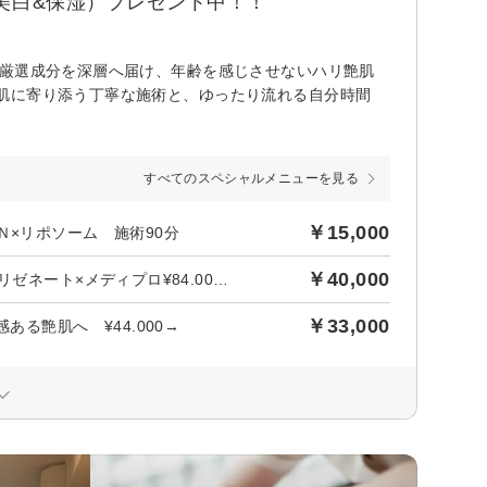
00（美白&保湿）プレゼント中！！
。厳選成分を深層へ届け、年齢を感じさせないハリ艶肌
肌に寄り添う丁寧な施術と、ゆったり流れる自分時間
すべてのスペシャルメニューを見る
￥15,000
Ｎ×リポソーム 施術90分
￥40,000
【パーフェクトエイジングケア】２Bハーブ５ｇ×メディプロ ＆ リゼネート×メディプロ¥84.000→
￥33,000
ある艶肌へ ¥44.000→