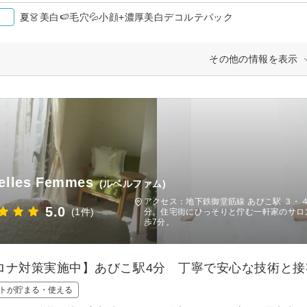
夏👗美白🍉毛穴💦小顔+濃厚美白デコルテパック
その他の情報を表示
elles Femmes
(ルベルファム)
アクセス：地下鉄御堂筋線 あびこ駅 ３・
5.0
(1件)
分。住宅街にひっそりと佇む一軒家のサロン
歩7分。
ロナ対策実施中】あびこ駅4分 丁寧で安心な技術と接
トが貯まる・使える