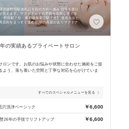
大阪環状線野田駅改札口を右の方向へ進み 信号を渡り
が見えます。マクドナルドの手前を右折しすぐを
線・野田駅７分・東西線海老江駅７分】 改札を出た
商店街をまっすぐ進むとJRの高架がありマクドナ
6年の実績あるプライベートサロン
サロンです。お肌のお悩みや状態に合わせた施術をご提
るよう、落ち着いた空間と丁寧な対応を心がけていま
すべてのスペシャルメニューを見る
￥6,600
｜毛穴洗浄ベーシック
￥6,600
｜歴26年の手技でリフトアップ