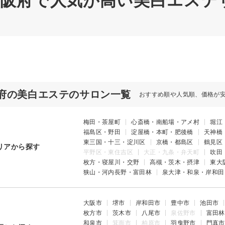
 大阪府で人気が高い美白エステ
府の美白エステのサロン一覧
おすすめ順や人気順、価格が
梅田・茶屋町
心斎橋・南船場・アメ村
堀江
福島区・野田
淀屋橋・本町・肥後橋
天神橋
東三国・十三・淀川区
京橋・都島区
鶴見区
リアから探す
平野区・東住吉区
大正・九条・弁天町
吹田
枚方・寝屋川・交野
高槻・茨木・摂津
東大
狭山・河内長野・富田林
泉大津・和泉・岸和田
大阪市
堺市
岸和田市
豊中市
池田市
枚方市
茨木市
八尾市
泉佐野市
富田林
和泉市
箕面市
柏原市
羽曳野市
門真市