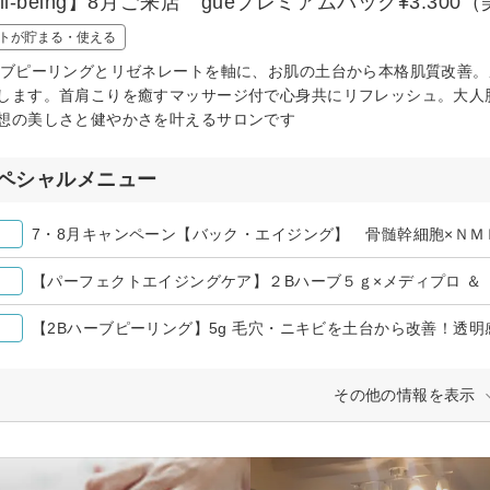
ll-being】8月ご来店 gueプレミアムパック¥3.3
トが貯まる・使える
ーブピーリングとリゼネレートを軸に、お肌の土台から本格肌質改善
します。首肩こりを癒すマッサージ付で心身共にリフレッシュ。大人
想の美しさと健やかさを叶えるサロンです
ペシャルメニュー
7・8月キャンペーン【バック・エイジング】 骨髄幹細胞×ＮＭ
【2Bハーブピーリング】5g 毛穴・ニキビを土台から改善！透明感
その他の情報を表示