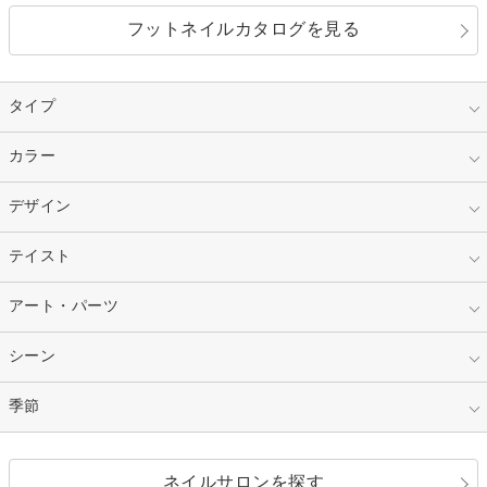
フットネイルカタログを見る
タイプ
指定なし
カラー
ジェル
スカルプ
マニキュア
指定なし
デザイン
ピンク
ネイルチップ
ベージュ
ホワイト
指定なし
テイスト
フレンチ
レッド
ブルー
その他フレンチ
マーブル
指定なし
アート・パーツ
ゴージャス
パープル
オレンジ
カラーグラデーション
ラメグラデーション
シンプル
ガーリー
指定なし
シーン
ストーン
イエロー
ゴールド
ハート
リボン
カジュアル
押し花
ホログラム
指定なし
季節
和装
シルバー
グリーン
レース
ドット
パール
メタルパーツ
オフィス
パーティ
指定なし
春
ネイルサロンを探す
ブラック
ブラウン