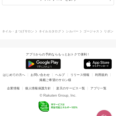
ボーダー
アニマル
エアブラシ
3D
ブライダル
夏
秋
グレー
クリア
フラワー
プッチ
ネイルシール
その他(アート・パーツ)
冬
カラフル
ワンカラー
ピーコック
ネイル・まつげサロン
ネイルカタログ
シルバー
ゴージャス
リボン
タイダイ
ツイード
マット
手書き
アプリからの予約ならもっとおトクで便利！
チェック
その他(デザイン)
はじめての方へ
お問い合わせ
ヘルプ
リリース情報
利用規約
掲載ご希望のサロン様
企業情報
個人情報保護方針
楽天のサービス一覧
アプリ一覧
© Rakuten Group, Inc.