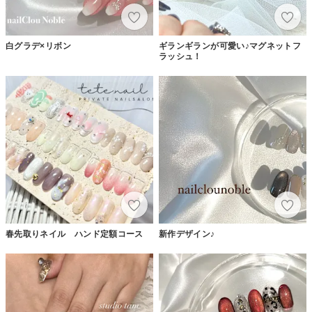
白グラデ×リボン
ギランギランが可愛い♪マグネットフ
ラッシュ！
春先取りネイル ハンド定額コース
新作デザイン♪