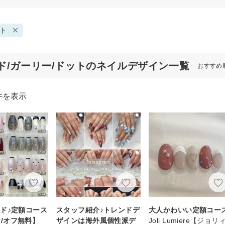
ト
ド/ガーリー/ドットのネイルデザイン一覧
おすすめ
件を表示
ド♪定額コース
スタッフ紹介♪トレンドデ
大人かわいい定額コー
~ /オフ無料】
ザインは海外風個性派デ
Joli Lumiere【ジョリ