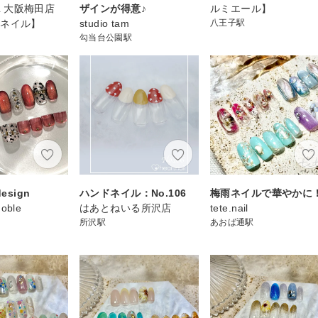
IL 大阪梅田店
ザインが得意♪
ルミエール】
トネイル】
studio tam
八王子駅
勾当台公園駅
esign
ハンドネイル：No.106
梅雨ネイルで華やかに
Noble
はあとねいる所沢店
tete.nail
所沢駅
あおば通駅