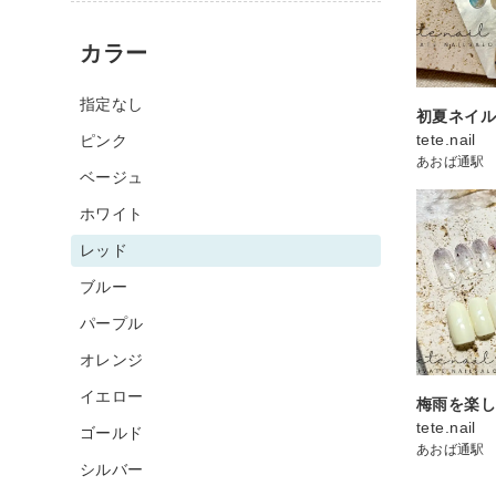
カラー
指定なし
初夏ネイ
tete.nail
ピンク
あおば通駅
ベージュ
ホワイト
レッド
ブルー
パープル
オレンジ
イエロー
梅雨を楽し
tete.nail
ゴールド
あおば通駅
シルバー