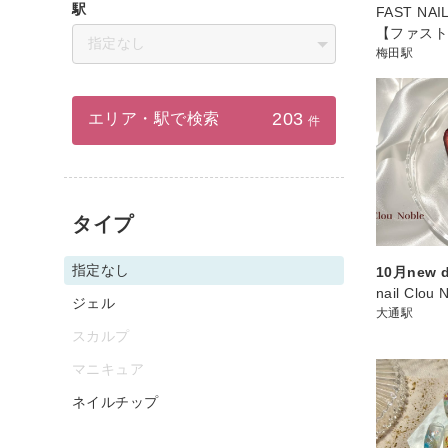
駅
FAST NA
【ファス
指定なし
梅田駅
203
エリア・駅で検索
件
タイプ
指定なし
10月new d
nail Clou 
ジェル
大通駅
スカルプ
マニキュア
ネイルチップ