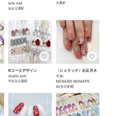
tete.nail
大通駅
あおば通駅
！
Bコースデザイン
〈シェラック〉お正月ネ
studio tam
イル
勾当台公園駅
MENARD MHMAPS
栄(名古屋)駅