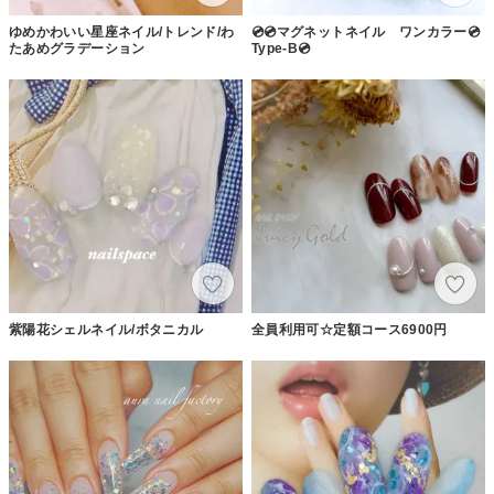
ゆめかわいい星座ネイル/トレンド/わ
💿💿マグネットネイル ワンカラー💿
たあめグラデーション
Type-B💿
紫陽花シェルネイル/ボタニカル
全員利用可☆定額コース6900円