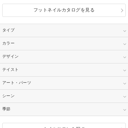
フットネイルカタログを見る
タイプ
指定なし
カラー
ジェル
スカルプ
マニキュア
指定なし
デザイン
ピンク
ネイルチップ
ベージュ
ホワイト
指定なし
テイスト
フレンチ
レッド
ブルー
その他フレンチ
マーブル
指定なし
アート・パーツ
ゴージャス
パープル
オレンジ
カラーグラデーション
ラメグラデーション
シンプル
ガーリー
指定なし
シーン
ストーン
イエロー
ゴールド
ハート
リボン
カジュアル
押し花
ホログラム
指定なし
季節
和装
シルバー
グリーン
レース
ドット
パール
メタルパーツ
オフィス
パーティ
指定なし
春