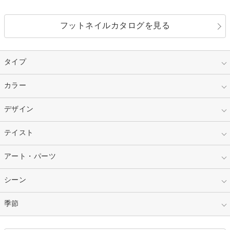
フットネイルカタログを見る
タイプ
指定なし
カラー
ジェル
スカルプ
マニキュア
指定なし
デザイン
ピンク
ネイルチップ
ベージュ
ホワイト
指定なし
テイスト
フレンチ
レッド
ブルー
その他フレンチ
マーブル
指定なし
アート・パーツ
ゴージャス
パープル
オレンジ
カラーグラデーション
ラメグラデーション
シンプル
ガーリー
指定なし
シーン
ストーン
イエロー
ゴールド
ハート
リボン
カジュアル
押し花
ホログラム
指定なし
季節
和装
シルバー
グリーン
レース
ドット
パール
メタルパーツ
オフィス
パーティ
指定なし
春