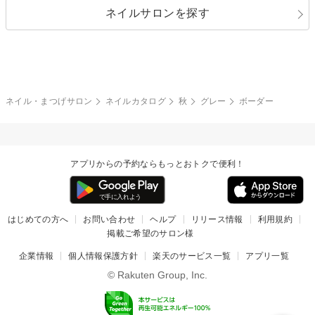
ネイルサロンを探す
ブラック
ブラウン
ボーダー
アニマル
エアブラシ
3D
ブライダル
夏
秋
グレー
クリア
フラワー
プッチ
ネイルシール
その他(アート・パーツ)
冬
カラフル
ワンカラー
ピーコック
ネイル・まつげサロン
ネイルカタログ
秋
グレー
ボーダー
タイダイ
ツイード
マット
手書き
アプリからの予約ならもっとおトクで便利！
チェック
その他(デザイン)
はじめての方へ
お問い合わせ
ヘルプ
リリース情報
利用規約
掲載ご希望のサロン様
企業情報
個人情報保護方針
楽天のサービス一覧
アプリ一覧
© Rakuten Group, Inc.