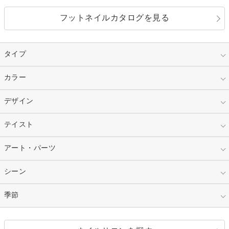
フットネイルカタログを見る
タイプ
指定なし
カラー
ジェル
スカルプ
マニキュア
指定なし
デザイン
ピンク
ネイルチップ
ベージュ
ホワイト
指定なし
テイスト
フレンチ
レッド
ブルー
その他フレンチ
マーブル
指定なし
アート・パーツ
ゴージャス
パープル
オレンジ
カラーグラデーション
ラメグラデーション
シンプル
ガーリー
指定なし
シーン
ストーン
イエロー
ゴールド
ハート
リボン
カジュアル
押し花
ホログラム
指定なし
季節
和装
シルバー
グリーン
レース
ドット
パール
メタルパーツ
オフィス
パーティ
指定なし
春