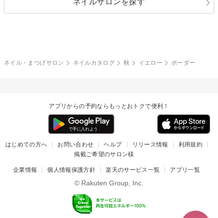
ネイルサロンを探す
ブラック
ブラウン
ボーダー
アニマル
エアブラシ
3D
ブライダル
夏
秋
グレー
クリア
フラワー
プッチ
ネイルシール
その他(アート・パーツ)
冬
カラフル
ワンカラー
ピーコック
ネイル・まつげサロン
ネイルカタログ
秋
イエロー
ボーダー
タイダイ
ツイード
マット
手書き
アプリからの予約ならもっとおトクで便利！
チェック
その他(デザイン)
はじめての方へ
お問い合わせ
ヘルプ
リリース情報
利用規約
掲載ご希望のサロン様
企業情報
個人情報保護方針
楽天のサービス一覧
アプリ一覧
© Rakuten Group, Inc.