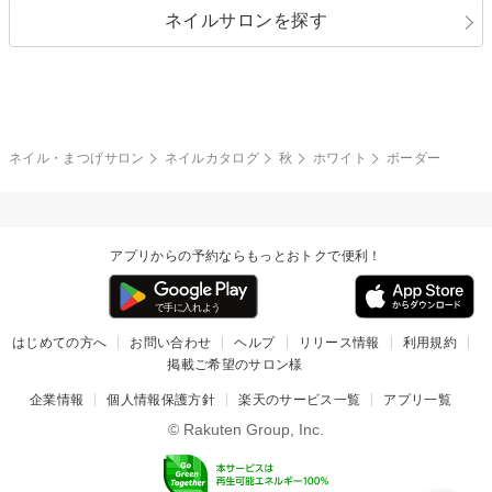
ネイルサロンを探す
ブラック
ブラウン
ボーダー
アニマル
エアブラシ
3D
ブライダル
夏
秋
グレー
クリア
フラワー
プッチ
ネイルシール
その他(アート・パーツ)
冬
カラフル
ワンカラー
ピーコック
ネイル・まつげサロン
ネイルカタログ
秋
ホワイト
ボーダー
タイダイ
ツイード
マット
手書き
アプリからの予約ならもっとおトクで便利！
チェック
その他(デザイン)
はじめての方へ
お問い合わせ
ヘルプ
リリース情報
利用規約
掲載ご希望のサロン様
企業情報
個人情報保護方針
楽天のサービス一覧
アプリ一覧
© Rakuten Group, Inc.