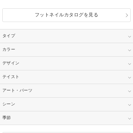
フットネイルカタログを見る
タイプ
指定なし
カラー
ジェル
スカルプ
マニキュア
指定なし
デザイン
ピンク
ネイルチップ
ベージュ
ホワイト
指定なし
テイスト
フレンチ
レッド
ブルー
その他フレンチ
マーブル
指定なし
アート・パーツ
ゴージャス
パープル
オレンジ
カラーグラデーション
ラメグラデーション
シンプル
ガーリー
指定なし
シーン
ストーン
イエロー
ゴールド
ハート
リボン
カジュアル
押し花
ホログラム
指定なし
季節
和装
シルバー
グリーン
レース
ドット
パール
メタルパーツ
オフィス
パーティ
指定なし
春