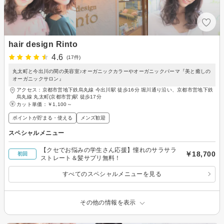
hair design Rinto
4.6
(17件)
丸太町と今出川の間の美容室♪オーガニックカラーやオーガニックパーマ『美と癒しの
オーガニックサロン』
アクセス：京都市営地下鉄烏丸線 今出川駅 徒歩16分 堀川通り沿い、京都市営地下鉄
烏丸線 丸太町(京都市営)駅 徒歩17分
カット単価：
￥1,100～
ポイントが貯まる・使える
メンズ歓迎
スペシャルメニュー
【クセでお悩みの学生さん応援】憧れのサラサラ
￥18,700
初回
ストレート＆髪サプリ無料！
すべてのスペシャルメニューを見る
その他の情報を表示