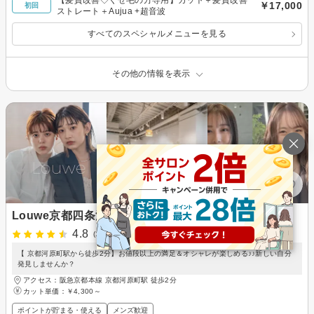
【髪質改善◇くせ毛の方専用】カット＋髪質改善
￥17,000
初回
ストレート＋Aujua +超音波
すべてのスペシャルメニューを見る
その他の情報を表示
Louwe京都四条河原町
4.8
(12件)
【 京都河原町駅から徒歩2分】お値段以上の満足＆オシャレが楽しめる♪♪新しい自分
発見しませんか？
アクセス：阪急京都本線 京都河原町駅 徒歩2分
カット単価：
￥4,300～
ポイントが貯まる・使える
メンズ歓迎