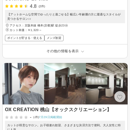
4.8
(2件)
【アットホームな空間でゆったりと過ごせる】幅広い年齢層の方に最適なスタイルが
見つかるサロン♪♪
アクセス：京阪本線 橋本(京都)駅 徒歩23分
カット単価：
￥1,320～
ポイントが貯まる・使える
メンズ歓迎
その他の情報を表示
OX CREATION 桃山【オックスクリエーション】
-
(-件)
7月29日掲載開始
カットが得意なサロン。お子様連れ歓迎、さまざまな決済方法で便利。大人女性に特
に人気。