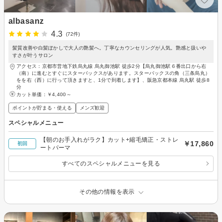
albasanz
4.3
(72件)
髪質改善や白髪ぼかしで大人の艶髪へ。丁寧なカウンセリングが人気。艶感と扱いや
すさが叶うサロン
アクセス：京都市営地下鉄烏丸線 烏丸御池駅 徒歩2分【烏丸御池駅６番出口から右
（南）に進むとすぐにスターバックスがあります。スターバックスの角（三条烏丸）
をを右（西）に行って頂きますと、1分で到着します】、阪急京都本線 烏丸駅 徒歩8
分
カット単価：
￥4,400～
ポイントが貯まる・使える
メンズ歓迎
スペシャルメニュー
【朝のお手入れがラク】カット+縮毛矯正・ストレ
￥17,860
初回
ートパーマ
すべてのスペシャルメニューを見る
その他の情報を表示