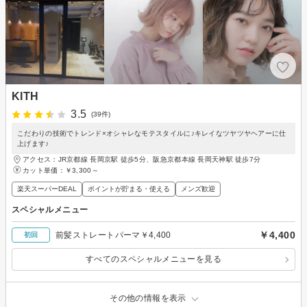
KITH
3.5
(39件)
こだわりの技術でトレンド×オシャレなモテスタイルに♪キレイなツヤツヤヘアーに仕
上げます♪
アクセス：JR京都線 長岡京駅 徒歩5分、阪急京都本線 長岡天神駅 徒歩7分
カット単価：
￥3,300～
楽天スーパーDEAL
ポイントが貯まる・使える
メンズ歓迎
スペシャルメニュー
￥4,400
前髪ストレートパーマ￥4,400
初回
すべてのスペシャルメニューを見る
その他の情報を表示