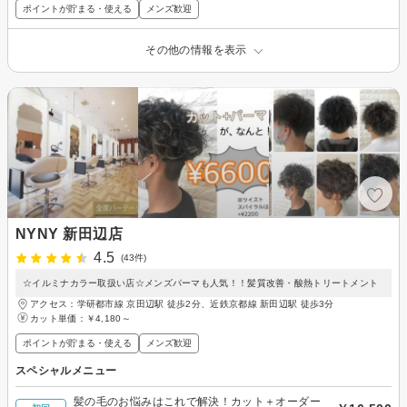
ポイントが貯まる・使える
メンズ歓迎
その他の情報を表示
NYNY 新田辺店
4.5
(43件)
☆イルミナカラー取扱い店☆メンズパーマも人気！！髪質改善・酸熱トリートメント
アクセス：学研都市線 京田辺駅 徒歩2分、近鉄京都線 新田辺駅 徒歩3分
カット単価：
￥4,180～
ポイントが貯まる・使える
メンズ歓迎
スペシャルメニュー
髪の毛のお悩みはこれで解決！カット＋オーダー