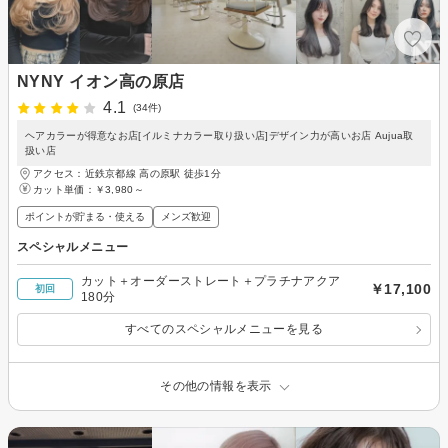
NYNY イオン高の原店
4.1
(34件)
ヘアカラーが得意なお店[イルミナカラー取り扱い店]デザイン力が高いお店 Aujua取
扱い店
アクセス：近鉄京都線 高の原駅 徒歩1分
カット単価：
￥3,980～
ポイントが貯まる・使える
メンズ歓迎
スペシャルメニュー
カット＋オーダーストレート＋プラチナアクア
￥17,100
初回
180分
すべてのスペシャルメニューを見る
その他の情報を表示