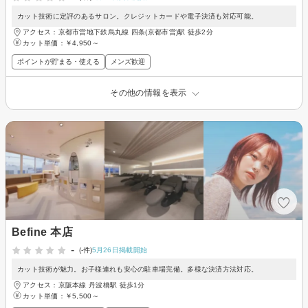
カット技術に定評のあるサロン。クレジットカードや電子決済も対応可能。
アクセス：京都市営地下鉄烏丸線 四条(京都市営)駅 徒歩2分
カット単価：
￥4,950～
ポイントが貯まる・使える
メンズ歓迎
その他の情報を表示
Befine 本店
-
(-件)
5月26日掲載開始
カット技術が魅力。お子様連れも安心の駐車場完備。多様な決済方法対応。
アクセス：京阪本線 丹波橋駅 徒歩1分
カット単価：
￥5,500～