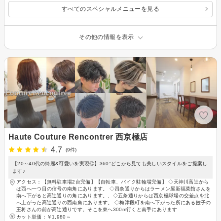
トメント
すべてのスペシャルメニューを見る
その他の情報を表示
Haute Couture Rencontrer 西京極店
4.7
(9件)
【20～40代の綺麗&可愛いを実現◎】360°どこから見ても美しいスタイルをご提案し
ます♪
アクセス：【無料駐車場2台完備】【自転車、バイク駐輪場完備】 ◇天神川高辻から
は西へ一つ目の信号の南角にあります。 ◇四条通りからはラーメン屋新福菜館さんを
南へ下がると高辻通りの角にあります。、◇五条通りからは西京極球場の交差点を北
へ上がった高辻通りの西南角にあります。 ◇梅津段町を南へ下がった所にある餃子の
王将さんの前が高辻通りです。そこを東へ300m行くと南手にあります
カット単価：
￥1,980～