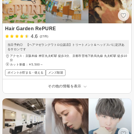
Hair Garden RePURE
4.6
(27件)
当日予約◎ 【ヘアマゼランクワトロ公認店】トリートメント＆ヘッドスパに定評あ
るサロンです
アクセス：京阪本線 神宮丸太町駅 徒歩3分、京都市営地下鉄烏丸線 丸太町駅 徒歩10
分
カット単価：
￥5,500～
ポイントが貯まる・使える
メンズ歓迎
その他の情報を表示