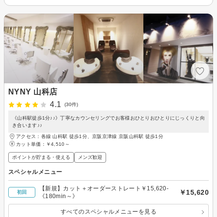
NYNY 山科店
4.1
(30件)
《山科駅徒歩1分♪♪》丁寧なカウンセリングでお客様おひとりおひとりにじっくりと向
き合います♪♪
アクセス：各線 山科駅 徒歩1分、京阪京津線 京阪山科駅 徒歩1分
カット単価：
￥4,510～
ポイントが貯まる・使える
メンズ歓迎
スペシャルメニュー
【新規】カット＋オーダーストレート￥15,620‐
￥15,620
初回
《180min～》
すべてのスペシャルメニューを見る