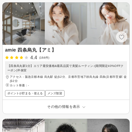
amie 四条烏丸【アミ】
4.4
(164件)
【四条烏丸駅1分】エリア最安価格&最高品質で美髪ルーティン♪[期間限定40%OFFク
ーポン]半個室
アクセス：阪急京都本線 烏丸駅 徒歩2分、京都市営地下鉄烏丸線 四条(京都市営)駅 徒
歩2分
カット単価：
-
ポイントが貯まる・使える
メンズ歓迎
その他の情報を表示