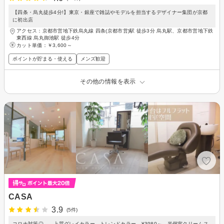
【四条・烏丸徒歩4分!】東京・銀座で雑誌やモデルを担当するデザイナー集団が京都
に初出店
アクセス：京都市営地下鉄烏丸線 四条(京都市営)駅 徒歩3分 烏丸駅、京都市営地下鉄
東西線 烏丸御池駅 徒歩4分
カット単価：
￥3,600～
ポイントが貯まる・使える
メンズ歓迎
その他の情報を表示
CASA
3.9
(5件)
コロナ対策◎ 上質グレイカラー、トレンドカラー ¥3980～ 半個室クリームス