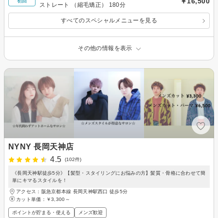
￥16,500
初回
ストレート （縮毛矯正） 180分
すべてのスペシャルメニューを見る
その他の情報を表示
NYNY 長岡天神店
4.5
(102件)
《長岡天神駅徒歩5分》【髪型・スタイリングにお悩みの方】髪質・骨格に合わせて簡
単にキマるスタイルを！
アクセス：阪急京都本線 長岡天神駅西口 徒歩5分
カット単価：
￥3,300～
ポイントが貯まる・使える
メンズ歓迎