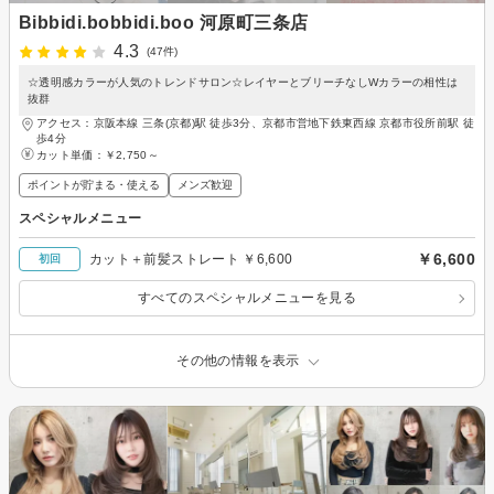
Bibbidi.bobbidi.boo 河原町三条店
4.3
(47件)
☆透明感カラーが人気のトレンドサロン☆レイヤーとブリーチなしWカラーの相性は
抜群
アクセス：京阪本線 三条(京都)駅 徒歩3分、京都市営地下鉄東西線 京都市役所前駅 徒
歩4分
カット単価：
￥2,750～
ポイントが貯まる・使える
メンズ歓迎
スペシャルメニュー
￥6,600
カット＋前髪ストレート ￥6,600
初回
すべてのスペシャルメニューを見る
その他の情報を表示