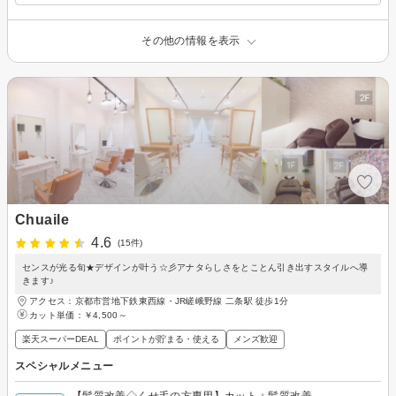
その他の情報を表示
Chuaile
4.6
(15件)
センスが光る旬★デザインが叶う☆彡アナタらしさをとことん引き出すスタイルへ導
きます♪
アクセス：京都市営地下鉄東西線・JR嵯峨野線 二条駅 徒歩1分
カット単価：
￥4,500～
楽天スーパーDEAL
ポイントが貯まる・使える
メンズ歓迎
スペシャルメニュー