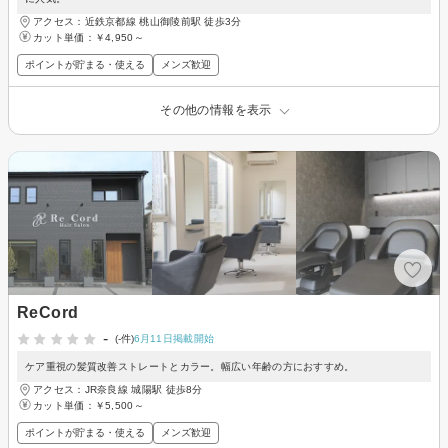
アクセス：近鉄京都線 桃山御陵前駅 徒歩3分
カット単価：
￥4,950～
ポイントが貯まる・使える
メンズ歓迎
その他の情報を表示
ReCord
-
(-件)
6月11日掲載開始
ケア重視の髪質改善ストレートとカラー。幅広い年齢の方におすすめ。
アクセス：JR奈良線 城陽駅 徒歩8分
カット単価：
￥5,500～
ポイントが貯まる・使える
メンズ歓迎