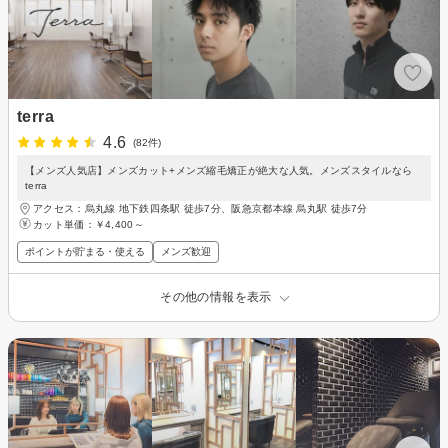
terra
4.6
(82件)
【メンズ人気店】メンズカット+メンズ縮毛矯正が絶大な人気。メンズスタイルなら
terra
アクセス：烏丸線 地下鉄四条駅 徒歩7分、阪急京都本線 烏丸駅 徒歩7分
カット単価：
￥4,400～
ポイントが貯まる・使える
メンズ歓迎
その他の情報を表示