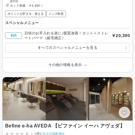
歩3分
カット単価：
￥4,950～
ポイントが貯まる・使える
メンズ歓迎
スペシャルメニュー
日頃のお手入れを楽に♪髪質改善！カット＋ストレ
￥20,390
初回
ートパーマ（縮毛矯正）
すべてのスペシャルメニューを見る
その他の情報を表示
Befine e-ha AVEDA 【ビファイン イーハ アヴェダ】
-
(-件)
5月26日掲載開始