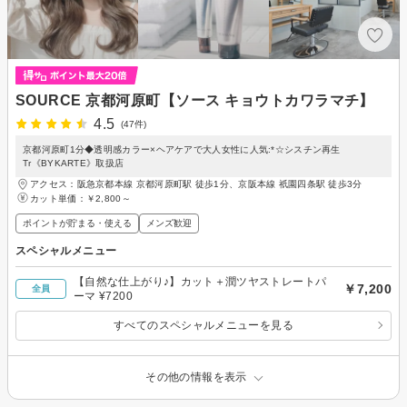
SOURCE 京都河原町【ソース キョウトカワラマチ】
4.5
(47件)
京都河原町1分◆透明感カラー×ヘアケアで大人女性に人気:*☆シスチン再生
Tr《BYKARTE》取扱店
アクセス：阪急京都本線 京都河原町駅 徒歩1分、京阪本線 祇園四条駅 徒歩3分
カット単価：
￥2,800～
ポイントが貯まる・使える
メンズ歓迎
スペシャルメニュー
【自然な仕上がり♪】カット＋潤ツヤストレートパ
￥7,200
全員
ーマ ¥7200
すべてのスペシャルメニューを見る
その他の情報を表示