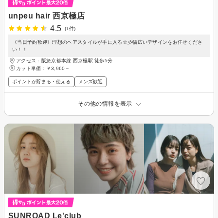
unpeu hair 西京極店
4.5
(1件)
《当日予約歓迎》理想のヘアスタイルが手に入る☆彡幅広いデザインをお任せくださ
い！！
アクセス：阪急京都本線 西京極駅 徒歩5分
カット単価：
￥3,960～
ポイントが貯まる・使える
メンズ歓迎
その他の情報を表示
SUNROAD Le'club