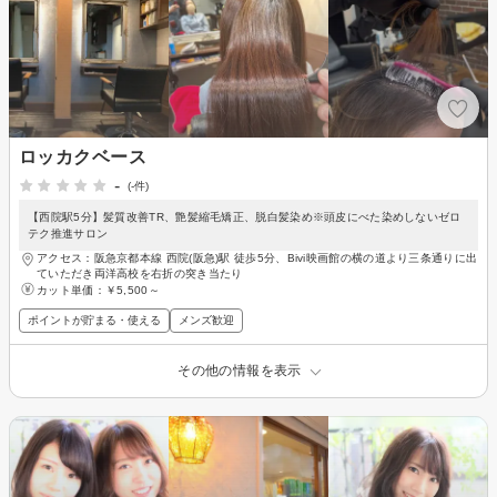
ロッカクベース
-
(-件)
【西院駅5分】髪質改善TR、艶髪縮毛矯正、脱白髪染め※頭皮にべた染めしないゼロ
テク推進サロン
アクセス：阪急京都本線 西院(阪急)駅 徒歩5分、Bivi映画館の横の道より三条通りに出
ていただき両洋高校を右折の突き当たり
カット単価：
￥5,500～
ポイントが貯まる・使える
メンズ歓迎
その他の情報を表示