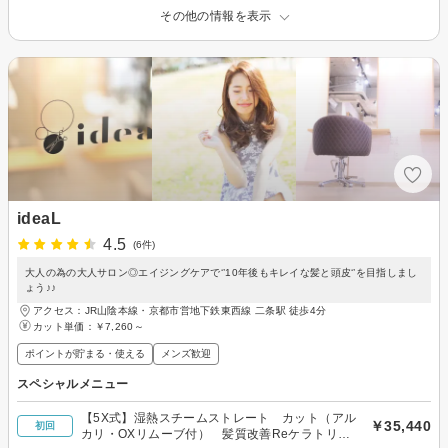
その他の情報を表示
ideaL
4.5
(6件)
大人の為の大人サロン◎エイジングケアで‘’10年後もキレイな髪と頭皮‘’を目指しまし
ょう♪♪
アクセス：JR山陰本線・京都市営地下鉄東西線 二条駅 徒歩4分
カット単価：
￥7,260～
ポイントが貯まる・使える
メンズ歓迎
スペシャルメニュー
【5X式】湿熱スチームストレート カット（アル
￥35,440
初回
カリ・OXリムーブ付） 髪質改善Reケラトリー