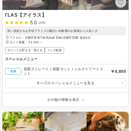
I'LAS【アイラス】
5.0
(1件)
高い技術力＆お手頃プライス◎幅広い年齢層のお客様から人気☆彡
アクセス：京都市営地下鉄烏丸線 四条(京都市営)駅 徒歩8分
カット単価：
￥4,950～
ポイントが貯まる・使える
メンズ歓迎
スペシャルメニュー
前髪ストレート＋前髪カット＋シルクトリートメ
￥8,800
全員
ント
すべてのスペシャルメニューを見る
その他の情報を表示