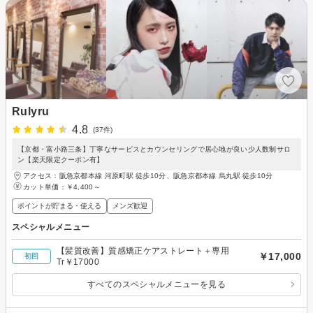
Rulyru
4.8
(37件)
【京都・富小路三条】丁寧なサービスとカウンセリングで居心地が良い少人数制サロ
ン【楽天限定クーポン有】
アクセス：阪急京都本線 河原町駅 徒歩10分、阪急京都本線 烏丸駅 徒歩10分
カット単価：
￥4,400～
ポイントが貯まる・使える
メンズ歓迎
スペシャルメニュー
【髪質改善】質感矯正ケアストレート＋専用
￥17,000
初回
Tr￥17000
すべてのスペシャルメニューを見る