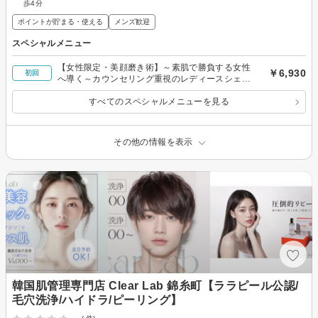
歩4分
ポイントが貯まる・使える
メンズ歓迎
スペシャルメニュー
【女性限定・美顔磨き術】～素肌で勝負する女性
￥6,930
初回
へ導く～カウンセリング重視のレディースシェー
ビング
すべてのスペシャルメニューを見る
その他の情報を表示
韓国肌管理専門店 Clear Lab 錦糸町【ララピール公認/
毛穴洗浄/ハイドラ/ピーリング】