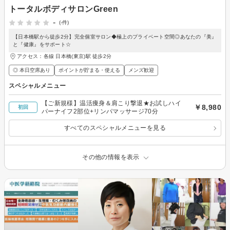
トータルボディサロンGreen
-
(-件)
【日本橋駅から徒歩2分】完全個室サロン◆極上のプライベート空間◎あなたの『美』
と『健康』をサポート☆
アクセス：各線 日本橋(東京)駅 徒歩2分
◎ 本日空席あり
ポイントが貯まる・使える
メンズ歓迎
スペシャルメニュー
【ご新規様】温活痩身＆肩こり撃退★お試しハイ
￥8,980
初回
パーナイフ2部位+リンパマッサージ70分
すべてのスペシャルメニューを見る
その他の情報を表示