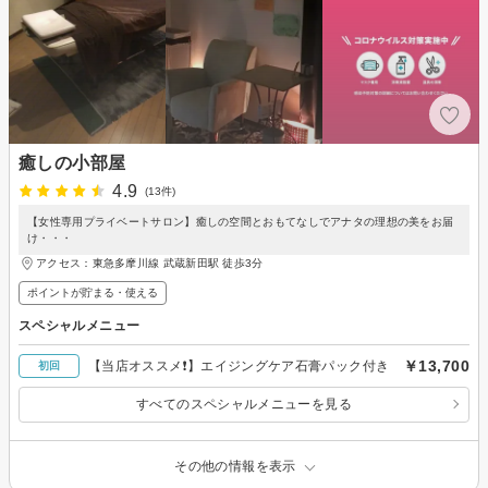
癒しの小部屋
4.9
(13件)
【女性専用プライベートサロン】癒しの空間とおもてなしでアナタの理想の美をお届
け・・・
アクセス：東急多摩川線 武蔵新田駅 徒歩3分
ポイントが貯まる・使える
スペシャルメニュー
￥13,700
【当店オススメ❗️】エイジングケア石膏パック付き
初回
すべてのスペシャルメニューを見る
その他の情報を表示