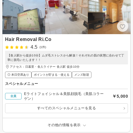
Hair Removal Ri.Co
4.5
(1件)
【舎人駅から徒歩10分】ムダ毛ストレスから解放！それぞれの肌の状態に合わせて丁
寧に脱毛いたします！！
アクセス：日暮里・舎人ライナー 舎人駅 徒歩10分
◎ 本日空席あり
ポイントが貯まる・使える
メンズ歓迎
スペシャルメニュー
Eライトフェイシャル＆美肌顔脱毛（美肌コラー
￥5,000
全員
ゲン）
すべてのスペシャルメニューを見る
その他の情報を表示