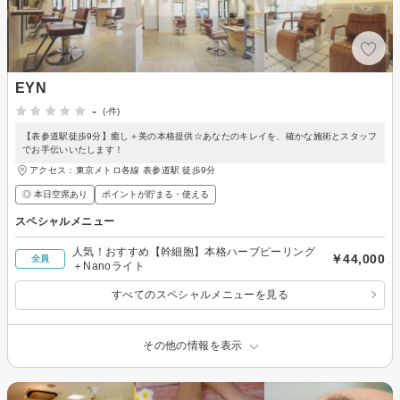
EYN
-
(-件)
【表参道駅徒歩9分】癒し＋美の本格提供☆あなたのキレイを、確かな施術とスタッフ
でお手伝いいたします！
アクセス：東京メトロ各線 表参道駅 徒歩9分
◎ 本日空席あり
ポイントが貯まる・使える
スペシャルメニュー
人気！おすすめ【幹細胞】本格ハーブピーリング
￥44,000
全員
＋Nanoライト
すべてのスペシャルメニューを見る
その他の情報を表示