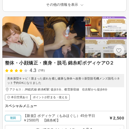
その他の情報を表示
整体・小顔矯正・痩身・脱毛 錦糸町ボディケアO２
4.3
(7件)
美体新型キャビ！溜まった疲れを癒し健康な身体へ改善☆新型脱毛機メンズ脱毛☆ネ
ット予約OKになりました
アクセス：JR総武線 錦糸町駅 徒歩3分、都営新宿線 住吉駅から徒歩8分
◎ 本日空席あり
ポイントが貯まる・使える
スペシャルメニュー
【新規】ボディケア（もみほぐし）45分平日
￥2,500
初回
￥2500円 【錦糸町】