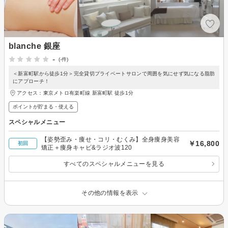
blanche 銀座
-
(-件)
＜新富町駅から徒歩1分＞完全貸切プライベートサロンで周囲を気にせず気になる脂肪
にアプローチ！
アクセス：東京メトロ有楽町線 新富町駅 徒歩1分
ポイントが貯まる・使える
スペシャルメニュー
【姿勢歪み・痩せ・コリ・むくみ】全身痩身美容
￥16,800
初回
矯正＋痩身キャビ&ラジオ波120
すべてのスペシャルメニューを見る
その他の情報を表示