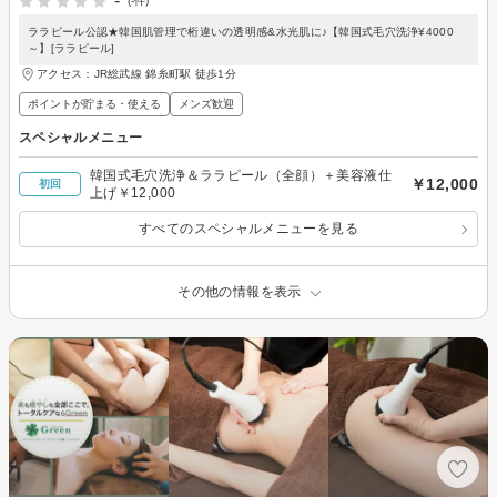
-
(-件)
ララピール公認★韓国肌管理で桁違いの透明感&水光肌に♪【韓国式毛穴洗浄¥4000
～】[ララピール]
アクセス：JR総武線 錦糸町駅 徒歩1分
ポイントが貯まる・使える
メンズ歓迎
スペシャルメニュー
韓国式毛穴洗浄＆ララピール（全顔）＋美容液仕
￥12,000
初回
上げ￥12,000
すべてのスペシャルメニューを見る
その他の情報を表示