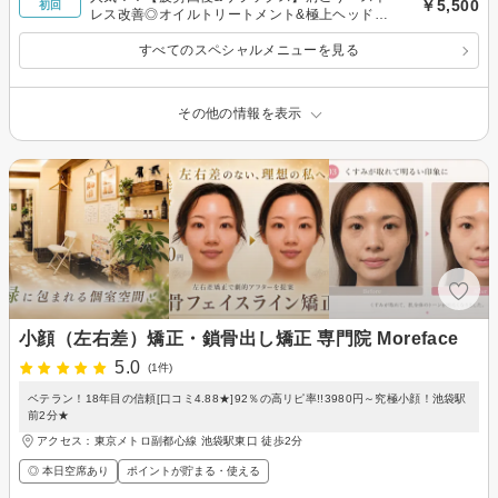
￥5,500
初回
レス改善◎オイルトリートメント&極上ヘッドス
パ50分
すべてのスペシャルメニューを見る
その他の情報を表示
小顔（左右差）矯正・鎖骨出し矯正 専門院 Moreface
5.0
(1件)
ベテラン！18年目の信頼[口コミ4.88★]92％の高リピ率!!3980円～究極小顔！池袋駅
前2分★
アクセス：東京メトロ副都心線 池袋駅東口 徒歩2分
◎ 本日空席あり
ポイントが貯まる・使える