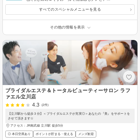
プ
すべてのスペシャルメニューを見る
その他の情報を表示
ブライダルエステ＆トータルビューティーサロン ラフ
ァエル立川店
4.3
(2件)
【立川駅から徒歩３分】＜ブライダルエステが充実◎＞あなたの『美』をサポートを
させて頂きます☆
アクセス：JR南武線 立川駅 徒歩5分
◎ 本日空席あり
ポイントが貯まる・使える
メンズ歓迎