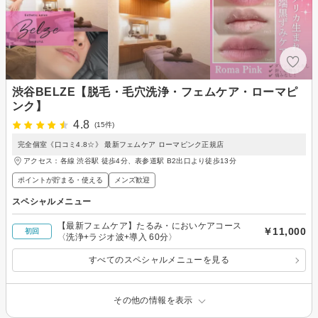
渋谷BELZE【脱毛・毛穴洗浄・フェムケア・ローマピ
ンク】
4.8
(15件)
完全個室《口コミ4.8☆》 最新フェムケア ローマピンク正規店
アクセス：各線 渋谷駅 徒歩4分、表参道駅 B2出口より徒歩13分
ポイントが貯まる・使える
メンズ歓迎
スペシャルメニュー
【最新フェムケア】たるみ・においケアコース
￥11,000
初回
〈洗浄+ラジオ波+導入 60分〉
すべてのスペシャルメニューを見る
その他の情報を表示