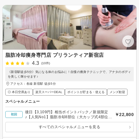
脂肪冷却痩身専門店 プリランティア新宿店
4.3
(10件)
《新宿駅徒歩5分》気になる体のお悩みに！自慢の痩身テクニックで、アナタのボディ
を美しく輝かせます♪
アクセス：各線 新宿駅 徒歩5分
◎ 本日空席あり
楽天スーパーDEAL
ポイントが貯まる・使える
メンズ歓迎
スペシャルメニュー
後日【3,109円】相当ポイントバック／新規限定
￥22,800
初回
♪【人気No1】脂肪冷却8部位（大カップ式4部位＋
パッド式4部位）
すべてのスペシャルメニューを見る