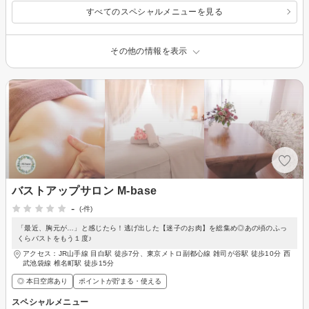
すべてのスペシャルメニューを見る
その他の情報を表示
バストアップサロン M-base
-
(-件)
「最近、胸元が…」と感じたら！逃げ出した【迷子のお肉】を総集め◎あの頃のふっ
くらバストをもう１度♪
アクセス：JR山手線 目白駅 徒歩7分、東京メトロ副都心線 雑司が谷駅 徒歩10分 西
武池袋線 椎名町駅 徒歩15分
◎ 本日空席あり
ポイントが貯まる・使える
スペシャルメニュー