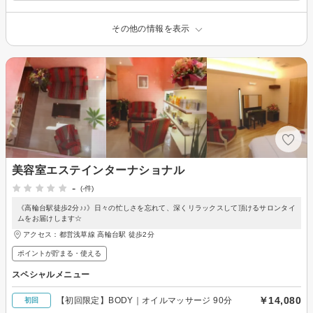
その他の情報を表示
美容室エステインターナショナル
-
(-件)
《高輪台駅徒歩2分♪♪》日々の忙しさを忘れて、深くリラックスして頂けるサロンタイ
ムをお届けします☆
アクセス：都営浅草線 高輪台駅 徒歩2分
ポイントが貯まる・使える
スペシャルメニュー
￥14,080
【初回限定】BODY｜オイルマッサージ 90分
初回