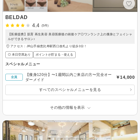
BELDAD
4.4
(5件)
【医療提携】肌育 再生美容 美容医療後の術後ケア◎ワンランク上の痩身とフェイシャ
ルができるサロン♪
アクセス：JR山手線恵比寿駅西口改札より徒歩3分！
◎ 本日空席あり
ポイントが貯まる・使える
スペシャルメニュー
【痩身120分】〜1週間以内ご来店の方〜完全オー
￥14,000
全員
ダーメイド
すべてのスペシャルメニューを見る
その他の情報を表示