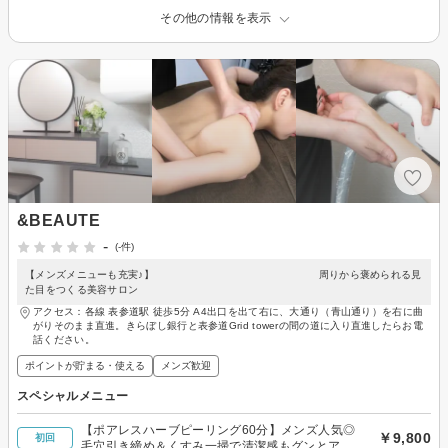
その他の情報を表示
&BEAUTE
-
(-件)
【メンズメニューも充実♪】 周りから褒められる見
た目をつくる美容サロン
アクセス：各線 表参道駅 徒歩5分 A4出口を出て右に、大通り（青山通り）を右に曲
がりそのまま直進。きらぼし銀行と表参道Grid towerの間の道に入り直進したらお電
話ください。
ポイントが貯まる・使える
メンズ歓迎
スペシャルメニュー
【ポアレスハーブピーリング60分】メンズ人気◎
￥9,800
初回
毛穴引き締め＆くすみ一掃で清潔感もグンとアッ