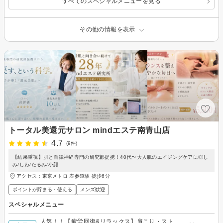
すべてのスペシャルメニューを見る
その他の情報を表示
トータル美還元サロン mindエステ南青山店
4.7
(9件)
【結果重視】肌と自律神経専門の研究部提携！40代〜大人肌のエイジングケアに◎し
み/しわ/たるみ/小顔
アクセス：東京メトロ 表参道駅 徒歩6分
ポイントが貯まる・使える
メンズ歓迎
スペシャルメニュー
人気！！【疲労回復&リラックス】肩こり・スト