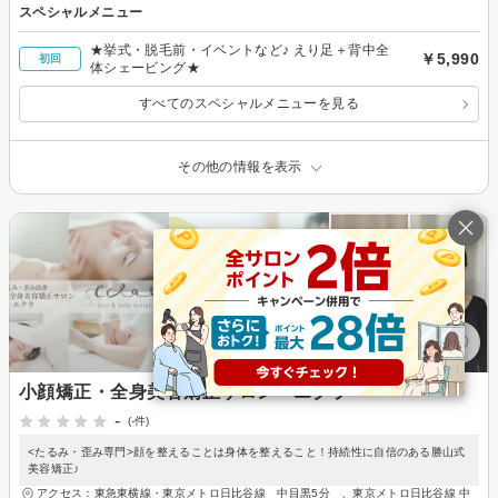
スペシャルメニュー
★挙式・脱毛前・イベントなど♪ えり足＋背中全
￥5,990
初回
体シェービング★
すべてのスペシャルメニューを見る
その他の情報を表示
小顔矯正・全身美容矯正サロン エクラ
-
(-件)
<たるみ・歪み専門>顔を整えることは身体を整えること！持続性に自信のある勝山式
美容矯正♪
アクセス：東急東横線・東京メトロ日比谷線 中目黒5分 、東京メトロ日比谷線 中