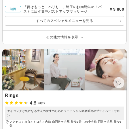
「昔はもっと…ハリも…」迷子のお肉総集め！バ
￥9,800
初回
ストに戻す集中バストアップマッサージ
すべてのスペシャルメニューを見る
その他の情報を表示
Rings
4.8
(3件)
エイジングが気になる大人の女性のためのフェイシャル結果重視のプライベートサロ
ン
アクセス：東京メトロ丸ノ内線 南阿佐ケ谷駅 徒歩2分、JR中央線 阿佐ケ谷駅 徒歩6
分