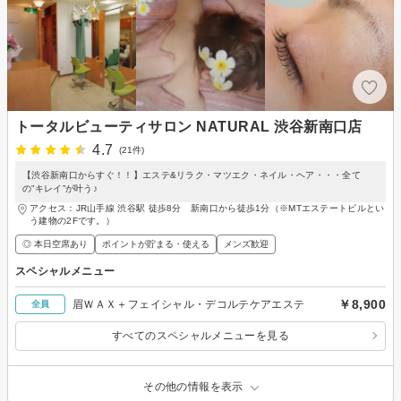
トータルビューティサロン NATURAL 渋谷新南口店
4.7
(21件)
【渋谷新南口からすぐ！！】エステ&リラク・マツエク・ネイル・ヘア・・・全て
の”キレイ”が叶う♪
アクセス：JR山手線 渋谷駅 徒歩8分 新南口から徒歩1分（※MTエステートビルとい
う建物の2Fです。）
◎ 本日空席あり
ポイントが貯まる・使える
メンズ歓迎
スペシャルメニュー
￥8,900
眉ＷＡＸ＋フェイシャル・デコルテケアエステ
全員
すべてのスペシャルメニューを見る
その他の情報を表示