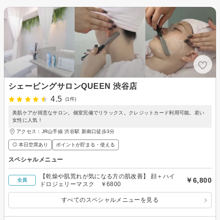
シェービングサロンQUEEN 渋谷店
4.5
(1件)
美肌ケアが得意なサロン。個室完備でリラックス。クレジットカード利用可能。若い
女性に人気！
アクセス：JR山手線 渋谷駅 新南口徒歩3分
◎ 本日空席あり
ポイントが貯まる・使える
スペシャルメニュー
【乾燥や肌荒れが気になる方の肌改善】 顔＋ハイ
￥6,800
全員
ドロジェリーマスク ￥6800
すべてのスペシャルメニューを見る