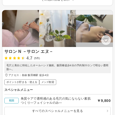
サロン N －サロン エヌ－
4.7
(5件)
毛穴と美白に特化したオールハンド施術。飯田橋徒歩4分の予約制サロンで明るい透明
肌へ。
アクセス：各線 飯田橋駅 徒歩4分
ポイントが貯まる・使える
メンズ歓迎
スペシャルメニュー
角質ケアで透明感のある毛穴の気にならない素肌
￥9,800
初回
つくり―フェイシャルのみ―
すべてのスペシャルメニューを見る