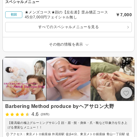
スペシャルメニュー
★メンズコース★顔の【左右差】歪み矯正コース
￥7,000
初回
45分7,000円フェイシャル無し
すべてのスペシャルメニューを見る
その他の情報を表示
Barbering Method produce byヘアサロン大野
4.6
(28件)
【最高級の極上グルーミングサロン】顔・眉・髭・身体・爪・靴など印象力を引き上
げる豊富なメニュー！！
アクセス：東京メトロ銀座線 外苑前駅 徒歩4分、東京メトロ銀座線 青山一丁目駅 徒