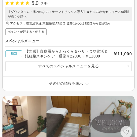
5.0
(1件)
【ダウンタイム・痛みのない！サーマトリックス導入】★たるみ改善★マイナス5歳肌
が続く小顔へ
アクセス：都営浅草線 東銀座駅A7出口 徒歩1分又は3出口から徒歩2分
ポイントが貯まる・使える
スペシャルメニュー
【実感】真皮層からふっくら＆ハリ・つや復活＆
￥11,000
初回
幹細胞スキンケア 通常￥22000→￥11000
すべてのスペシャルメニューを見る
その他の情報を表示