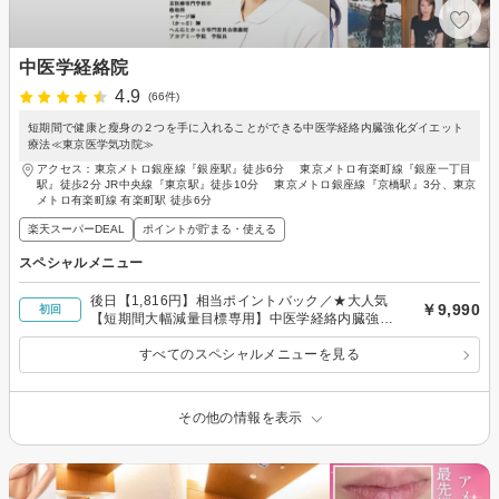
中医学経絡院
4.9
(66件)
短期間で健康と瘦身の２つを手に入れることができる中医学経絡内臓強化ダイエット
療法≪東京医学気功院≫
アクセス：東京メトロ銀座線『銀座駅』徒歩6分 東京メトロ有楽町線『銀座一丁目
駅』徒歩2分 JR中央線『東京駅』徒歩10分 東京メトロ銀座線『京橋駅』3分、東京
メトロ有楽町線 有楽町駅 徒歩6分
楽天スーパーDEAL
ポイントが貯まる・使える
スペシャルメニュー
後日【1,816円】相当ポイントバック／★大人気
￥9,990
初回
【短期間大幅減量目標専用】中医学経絡内臓強化
&痩身両立療法＋骨盤矯正or小顔矯正女性初回
すべてのスペシャルメニューを見る
その他の情報を表示