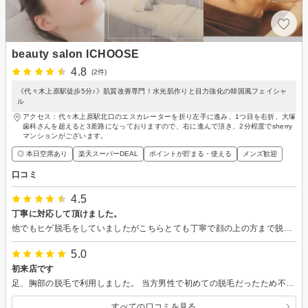
beauty salon ICHOOSE
4.8
(2件)
《代々木上原駅徒歩5分♪》肌質改善専門！水光肌作りと目力強化の韓国風フェイシャ
ル
アクセス：代々木上原駅北口のエスカレーターを折り左手に進み、1つ目を右折、大塚
歯科さんを超えると3差路になっておりますので、右に進んで頂き、2分程度でsherry
マンションがございます。
◎ 本日空席あり
楽天スーパーDEAL
ポイントが貯まる・使える
メンズ歓迎
口コミ
4.5
丁寧に対応して頂けました。
他でもヒゲ脱毛をしていましたがこちらとても丁寧で顔の上の方まで脱毛して頂けました。 施術後にも海藻パック、保湿、頭皮マッサージなどして頂き初めて脱毛する方にもおすすめです。 場所がわかりづらいかもしれないので早めにお伺いしたほうがいいかもしれません。
5.0
初来店です
足、胸部の脱毛で利用しました。 当方男性で初めての脱毛だったため不安があルことを伝えると効能や通う頻度の目安など丁寧にご説明いただけました。 施術時は部位ごとに痛みの確認をしながら機械の強度を変更してもらうなど、常にこちらを気づかっていただいていることがよくわかりました。 また、こちらのサロンは小規模で予約の時間も他のお客さんと重ならないため私のような小心者にとっては大変ありがたいお店でした笑 安心して通えそうだったので次回の予約も入れました。スタッフさん、またよろしくお願いしまーす。
すべての口コミを見る