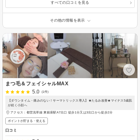
すべての口コミを見る
その他の情報を表示
まつ毛＆フェイシャルMAX
5.0
(1件)
【ダウンタイム・痛みのない！サーマトリックス導入】★たるみ改善★マイナス5歳肌
が続く小顔へ
アクセス：都営浅草線 東銀座駅A7出口 徒歩1分又は3出口から徒歩2分
ポイントが貯まる・使える
口コミ