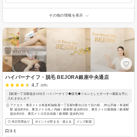
その他の情報を表示
ハイパーナイフ・脱毛 BEJORA銀座中央通店
4.7
(3件)
【銀座一丁目駅徒歩10分】ハイパーナイフ◆脱毛◆ツルンとしたすべすべ素肌を手に
入れませんか？
アクセス：東京メトロ有楽町線銀座一丁目駅8番出口出て目の前、JR山手線 / 有楽町
駅 徒歩約6分、東京メトロ丸ノ内線 / 銀座駅 徒歩約3分、東京メトロ銀座線 / 銀座駅
徒歩約3分、東京メトロ日比谷線 / 銀座駅 徒歩約3分
◎ 本日空席あり
ポイントが貯まる・使える
メンズ歓迎
口コミ