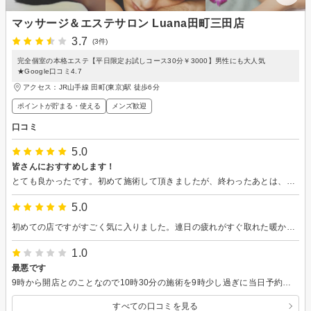
マッサージ＆エステサロン Luana田町三田店
3.7
(3件)
完全個室の本格エステ【平日限定お試しコース30分￥3000】男性にも大人気
★Google口コミ4.7
アクセス：JR山手線 田町(東京)駅 徒歩6分
ポイントが貯まる・使える
メンズ歓迎
口コミ
5.0
皆さんにおすすめします！
とても良かったです。初めて施術して頂きましたが、終わったあとは、とても身体が楽になりました。 また通いたいと思います。ありがとうございました。
5.0
初めての店ですがすごく気に入りました。連日の疲れがすぐ取れた暖かい態度で接客に関心した。また行くからよろしくね😃
1.0
最悪です
9時から開店とのことなので10時30分の施術を9時少し過ぎに当日予約。 予約時間の10分前にインターホンを鳴らしましたが誰も出てこず、予約時等、特に記載はありませんでしたが5分前なのかなと思い再度インターホンを鳴らすも誰も出てこず、予約時間丁度、5分過ぎにも、鳴らしましたが反応なく、楽天ビューティーを通じての電話、店舗への直接の電話をしましたが、繋がりませんでした。 時間を無駄にしました。 店に誰もいない、開店してないなら予約可能時間を変えるなりするべきでは？
すべての口コミを見る