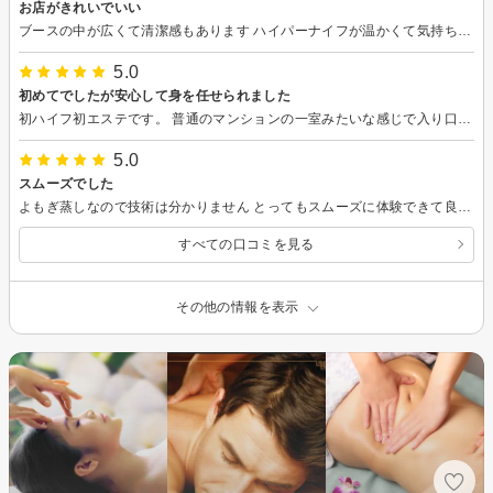
お店がきれいでいい
ブースの中が広くて清潔感もあります ハイパーナイフが温かくて気持ちよかったです
5.0
初めてでしたが安心して身を任せられました
初ハイフ初エステです。 普通のマンションの一室みたいな感じで入り口に戸惑いました。 中に入るとリラックスできるお部屋が広がってます。 丁寧に説明していただき安心しておまかせできました。 あんなに硬かった腹肉が柔らかくなってびっくりしております。 勧誘とかがあると身構えてしまう人間なのですが特にそういうのもないのでお試しで気軽に行っていいと思います。お勧めです。
5.0
スムーズでした
よもぎ蒸しなので技術は分かりません とってもスムーズに体験できて良かったです お店も綺麗でよもぎが良い香りでした。
すべての口コミを見る
その他の情報を表示