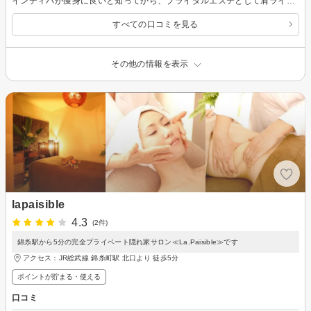
インディバが痩身に良いと知ってから、ブライダルエステとして肩ラインと背中のケア、デコルテ顔をお願いしています。ブライダルフォトが近づいてきたので首が長く見えるようにお願いしてます笑 二の腕のハーブピーリングも次回お願いしたいです！遅れてしまったときも営業時間外でも対応してくださり感謝いたします…沢山お話してあっという間に時間が過ぎていきます。いつもありがとうございます！サウナ好きにもおすすめです。
すべての口コミを見る
その他の情報を表示
lapaisible
4.3
(2件)
錦糸駅から5分の完全プライベート隠れ家サロン≪La.Paisible≫です
アクセス：JR総武線 錦糸町駅 北口より 徒歩5分
ポイントが貯まる・使える
口コミ