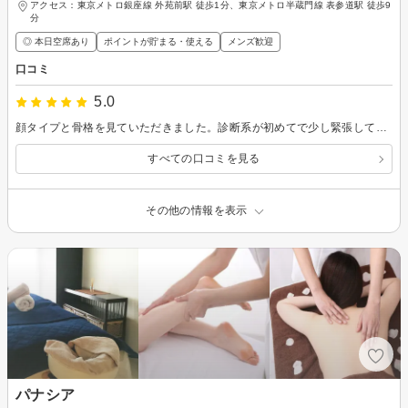
アクセス：東京メトロ銀座線 外苑前駅 徒歩1分、東京メトロ半蔵門線 表参道駅 徒歩9
分
◎ 本日空席あり
ポイントが貯まる・使える
メンズ歓迎
口コミ
5.0
顔タイプと骨格を見ていただきました。診断系が初めてで少し緊張していたのですが、お店の雰囲気も落ち着いていて、担当していた方がとても優しく丁寧に対応してくださったので安心して受けられました。 最初に時間に余裕があるか急いでいるかや、予定の時間よりもオーバーしてしまっていても気になるところがないか聞いてくださり、私が沢山質問してしまっても親身になって答えてくださって本当に丁寧に対応してくださいました。 教えていただいたことをもとに、自分磨き頑張りたいで す！
すべての口コミを見る
その他の情報を表示
パナシア