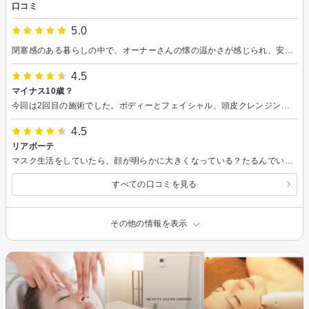
口コミ
5.0
閉塞感のある暮らしの中で、オーナーさんの懐の温かさが感じられ、安心して相談できる環境がありがたかったです。体力の向上とメンテナンスの両方をケア出来て、気分もあがり充実した1日になりました。
4.5
マイナス10歳？
今回は2回目の施術でした。ボディーとフェイシャル、頭皮クレンジングをしました。ボディーではまず老廃物の出口を作る？とかで鎖骨と脇の下を丁寧に揉みほぐし、それから全身のハンドマッサージ。フェイシャルはリセラを使った施術でした。頭皮はケイ素入りの水？をかけながらの施術でした。途中、心地よくて眠ってしまったのですが、終わってから鏡を見て驚きました。なんと小鼻の横にあった、ほうれい線がないのです。目尻のちりめんジワも見あたりません。なにより驚いたのが、フェイスラインがスッキリして顔の皮膚全体が1センチぐらい上がっているではありませんか ボディーもフェイシャルも頭皮も、まとめて施術したのが良かったのか？ツボをグイグイ押されてもいないのに、ここまで顔がスッキリして上がるとは想定外でした。残念ながら、足はあまり細くなった気はしませんでしたが・・・しかし帰り道に歩き出してから気がつきました。足のむくみが取れてます。履いている靴がゆるくなっていましたリアボーテも使い始めて効果が出始めてきており、肌が柔らかくなり艶が出てきています。シミも薄くなりそうな気がします。毎日のお手入れが楽しみです♪
4.5
リアボーテ
マスク生活をしていたら、顔が明らかに大きくなっている？たるんでいる？目の周りにもシミやソバカスが増えてます・・・悩みながらネットで美容関係の動画を見ていると、良さげな化粧品の紹介があり気になったのですが、それはサロンでしか入手できないものでした。どうしても試してみたくて取扱店を調べると、千石のサンテキュアさんがヒットしました。どんなサロンかドキドキでしたが、一度の施術でほうれい線は薄くなり肌が柔らかくなりました。毎日のリアボーテでのお手入れが楽しみです♪
すべての口コミを見る
その他の情報を表示