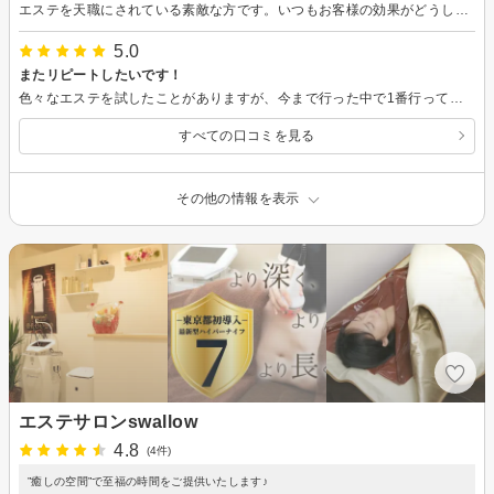
エステを天職にされている素敵な方です。いつもお客様の効果がどうしたらでるか？に寄り添っていただいてて、心強いです。 もう何年お世話になっているかわかりません。またよろしくお願いします
5.0
またリピートしたいです！
色々なエステを試したことがありますが、今まで行った中で1番行ってよかったと思えるお店でした！機械のかけ方やハンドにおいて、エステティシャンの方の技術が高く、どこに行ってもなかなか改善しない首肩の張りが一回でスッキリしたのにはびっくりです。他のお店のエステ関係の方々が通われているお店というのにも納得です。また、都度払いかつ他と比較して通いやすいお値段なのも嬉しいポイントだと思います！これから定期的にお世話になりたいお店になりました！
すべての口コミを見る
その他の情報を表示
エステサロンswallow
4.8
(4件)
”癒しの空間”で至福の時間をご提供いたします♪