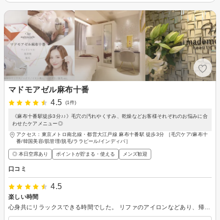
マドモアゼル麻布十番
4.5
(1件)
《麻布十番駅徒歩3分♪♪》毛穴の汚れやくすみ、乾燥などお客様それぞれのお悩みに合
わせたケアメニュー◎
アクセス：東京メトロ南北線・都営大江戸線 麻布十番駅 徒歩3分 ［毛穴ケア/麻布十
番/韓国美容/肌管理/脱毛/ララピール/インディバ］
◎ 本日空席あり
ポイントが貯まる・使える
メンズ歓迎
口コミ
4.5
楽しい時間
心身共にリラックスできる時間でした。 リファのアイロンなどあり、帰り間際の髪の毛のセットもできて良かったです。 私は県外在住で頻繁に行けませんが機会があればお願いしたいです。