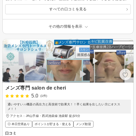
すべての口コミを見る
その他の情報を表示
メンズ専門 salon de cheri
5.0
(1件)
通いやすい♪♪機器の高出力と高技術で効果大！！早く結果を出したい方にオスス
メ！！
アクセス：JR山手線・西武池袋線 池袋駅 徒歩5分
◎ 本日空席あり
ポイントが貯まる・使える
メンズ歓迎
口コミ