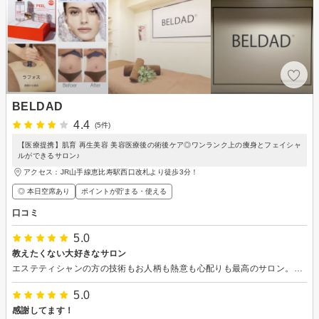
BELDAD
4.4
(5件)
【医療提携】肌育 再生美容 美容医療後の術後ケア◎ワンランク上の痩身とフェイシャ
ルができるサロン♪
アクセス：JR山手線恵比寿駅西口改札より徒歩3分！
◎ 本日空席あり
ポイントが貯まる・使える
口コミ
5.0
教えたくない大好きなサロン
エステティシャンの方の技術もお人柄も熱意も心配りも最高のサロン。個人的にはトークも大好き！悩みや体質に合わせて、たくさんのマシンを駆使して最上の施術をしてくださいます。私にとってはパワースポットみたいなところ。痩身なのに身体が内側から健康になってきたのを実感してます。毎回すごく丁寧に施術をしてくださり、感謝でいっぱい。確実にサイズダウンしてきています。この人に任せておけば間違いない、と思ってます。
5.0
感謝してます！