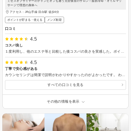
ミセスオブザイヤーのチャンピオンも通う完全個室のサロン！脂肪冷却・オイルマッ
サージで理想の身体へ
アクセス：JR山手線 目白駅 徒歩6分
ポイントが貯まる・使える
メンズ歓迎
口コミ
4.5
コスパ良し
１度利用し、他のエステ等と比較した後コスパの良さを実感した。ポイント会員になったので、定期的に通う予定です。
4.5
丁寧で安心感がある
カウンセリングは簡潔で説明がわかりやすかったのがよかったです。 わたしは気になってたセルトーンを初めてうけて、はじめは音にびっくりしましたが、途中から金属のカスタネットで叩いてるみたいなかんじで、響く感じも凝り固まったセルライトを液状にしてくれてそうな期待が持てました。 医療ではない脂肪冷却もはじめてでしたが、痛みはなくスヤスヤ寝てしまうくらいでした。 翌日から運動するのを推奨されたので効果が最大になる今日からがんばります！
すべての口コミを見る
その他の情報を表示