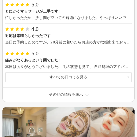
5.0
とにかくマッサージが上手です！
忙しかったため、少し間が空いての施術になりました。やっぱりいいです。身体が生き返りました。疲労も浮腫みもすっかり。継続して見てもらえると安心感が違いますね。またすぐに伺います！ よろしくお願いします。
4.0
対応は素晴らしかったです
当日に予約したのですが、20分前に着いたらお店の方が把握出来ておらず銀座本店なら対応可能との事で移動させられました。 その時の対応が親切丁寧で素晴らしく怒る気になれなかったので素晴らしかったです。「こちらの不手際なので何かサービスするように伝えておきます」と言われたのですが移動した先でそのような伝達事項は特段言われなかったので期待せず行ってよかったです。 初めてのメンズ痩身エステだったので他と比べる事ができないため施術技術などはよく分からないですが、丁寧に応対していただいたので安心できました。 しかし二の腕が内出血(赤く青く黒く)する程施術されたのでこれが正しいのかは分かりませんので3.5とさせてもらいました。内出血が治るまで痛いです。
5.0
痛みがなくあっという間でした！
本日はありがとうございました。 毛の状態を見て、 自己処理のアドバイスまでしてくださいました！ 寒くないように気遣いもしていただきとても丁寧な施術で 痛みもなく安心して受ける事が出来ました。 夏に向けて今から頑張りたいと思います。 次回も宜しくお願いします
すべての口コミを見る
その他の情報を表示