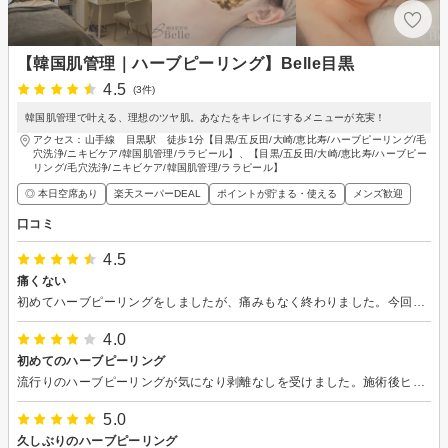
【韓国肌管理｜ハーブピーリング】Belle目黒
4.5
(3件)
韓国肌管理で叶える、理想のツヤ肌。あなたをキレイにするメニューが充実！
アクセス：山手線 目黒駅 徒歩1分【目黒/五反田/大崎/恵比寿/ハーブピーリング/毛
穴洗浄/ニキビケア/韓国肌管理/ララピール】、【目黒/五反田/大崎/恵比寿/ハーブピー
リング/毛穴洗浄/ニキビケア/韓国肌管理/ララピール】
◎ 本日空席あり
楽天スーパーDEAL
ポイントが貯まる・使える
メンズ歓迎
口コミ
4.5
痛くない
初めてハーブピーリングをしましたが、痛みもなく終わりました。今回は剥離なしの方にしたのですが、続ければどんどん効果が出そうです。
4.0
初めてのハーブピーリング
流行りのハーブピーリングが気になり剥離なしを受けました。施術後ヒリヒリする感じがあり少し心配になりましたが、小さな針が肌に良い刺激を与えてくれてるそうで、数日後に効果が出てくるのが楽しみです。 まだ1回目なのと当日とういうこともあり効果が分からないので技術は星３としました。
5.0
久しぶりのハーブピーリング