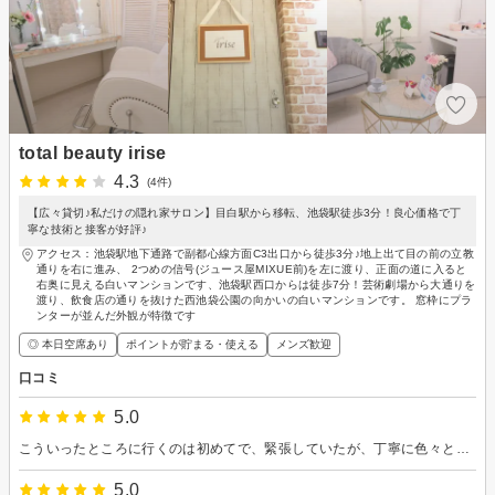
total beauty irise
4.3
(4件)
【広々貸切♪私だけの隠れ家サロン】目白駅から移転、池袋駅徒歩3分！良心価格で丁
寧な技術と接客が好評♪
アクセス：池袋駅地下通路で副都心線方面C3出口から徒歩3分♪地上出て目の前の立教
通りを右に進み、 2つめの信号(ジュース屋MIXUE前)を左に渡り、正面の道に入ると
右奥に見える白いマンションです、池袋駅西口からは徒歩7分！芸術劇場から大通りを
渡り、飲食店の通りを抜けた西池袋公園の向かいの白いマンションです。 窓枠にプラ
ンターが並んだ外観が特徴です
◎ 本日空席あり
ポイントが貯まる・使える
メンズ歓迎
口コミ
5.0
こういったところに行くのは初めてで、緊張していたが、丁寧に色々と説明していただきリラックスして施術が受けられた。 また、こちらの質問に対しても丁寧に答えていただき今後の参考になることも多かった
5.0