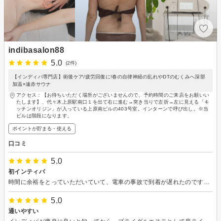
indibasalon88
5.0
(2件)
【インディバ専門店】術後ケア/疲労回復に!春の自律神経の乱れやDTのむくみへ深部
加温×遠赤サウナ
アクセス：【お待ちいただく場所がございませんので、予約時間のご来店をお願いい
たします】、代々木上原駅南口１を出て右に進む→突き当りで左折→左に見える「キ
ッチンオリジン」が入っている上原南ビルの403号室。インターンで呼び出し。※当
ビルは階段になります。
ポイントが貯まる・使える
口コミ
5.0
初インティバ
時間に余裕をとっていただいていて、電車の事故で到着が遅れたのですが、予約のメニューをしっかりやっていただけました。インティバや類似の機器について、わかりやすく教えていただきました。圧迫したりぐいぐいしたりせず、全く痛くないものだったのでよかったです。終了直後は、脚がすっきりしました。次は表も裏もたっぷりインティバを受けたいです。
5.0
通いやすい