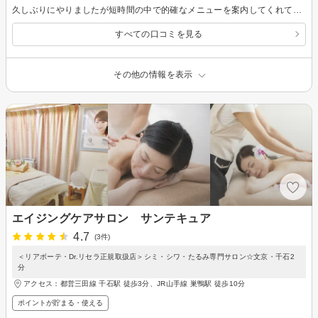
久しぶりにやりましたが短時間の中で的確なメニューを案内してくれて助かりました。無理な勧誘などはなかったのでそこもとても良かった
すべての口コミを見る
その他の情報を表示
エイジングケアサロン サンテキュア
4.7
(3件)
＜リアボーテ・Dr.リセラ正規取扱店＞シミ・シワ・たるみ専門サロン☆文京・千石2
分
アクセス：都営三田線 千石駅 徒歩3分、JR山手線 巣鴨駅 徒歩10分
ポイントが貯まる・使える