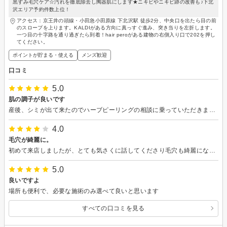
黒ずみ毛穴ケア☆汚れを徹底除去し陶器肌にします★ニキビやニキビ跡の改善も♪下北
沢エリア予約件数上位！
アクセス：京王井の頭線・小田急小田原線 下北沢駅 徒歩2分、中央口を出たら目の前
のスロープを上ります。KALDIがある方向に真っすぐ進み、突き当りを左折します。
一つ目の十字路を通り過ぎたら到着！hair peroがある建物の右側入り口で202を押し
てください。
ポイントが貯まる・使える
メンズ歓迎
口コミ
5.0
肌の調子が良いです
産後、シミが出て来たのでハーブピーリングの相談に乗っていただきました。 お話も楽しく、美容の知識が豊富で勉強になりました。 駅からも近くおすすめです。 また宜しくお願いいたします。
4.0
毛穴が綺麗に。
初めて来店しましたが、とても気さくに話してくださり毛穴も綺麗になり行ってよかったです。また宜しくお願い致します。
5.0
良いですよ
場所も便利で、必要な施術のみ選べて良いと思います
すべての口コミを見る