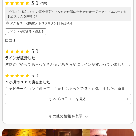
5.0
(2件)
《悩みを相談しやすい完全個室》あなたの体質に合わせたオーダーメイドエステで美
肌とスリムを同時に♪
アクセス：池袋駅メトロポリタン口 徒歩4分
ポイントが貯まる・使える
口コミ
5.0
ラインが復活した
片側だけやってもらってさわるとあきらかにラインが変わっていました 終わって背中なので鏡越しでしか見えないけどなんとなくすっきりした感じがしました 通っていったらどれくらいすっきりしていくのか楽しみです
5.0
１か月で３ｋｇ痩せました
キャビテーションに通って、１か月ちょっとで３ｋｇ落ちました。食事は変えずに、エステとストレッチだけでスッと落ちたので嬉しかったです！！ 太ももはセルライトを完全に消したいので、もう少し続けたいと思います。また次回もよろしくお願いします！
すべての口コミを見る
その他の情報を表示