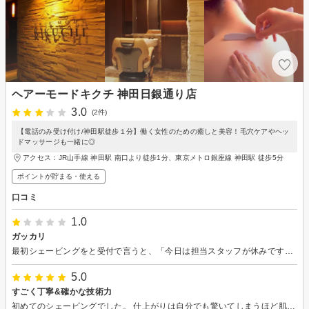
ヘアーモードキクチ 神田日銀通り店
3.0
(2件)
【電話のみ受け付け/神田駅徒歩１分】働く女性のための癒しと美容！毛穴ケアやヘッ
ドマッサージも一緒に◎
アクセス：JR山手線 神田駅 南口より徒歩1分、東京メトロ銀座線 神田駅 徒歩5分
ポイントが貯まる・使える
口コミ
1.0
ガッカリ
最初シェービングをと受付で言うと、「今日は担当スタッフが休みです」と言われた。予約してあると告げると、実はスタッフが辞めたので、近くの店から呼ぶので30分かかると言われた。なぜ嘘をついたんでしょう？ 仕方ないので待っていたが、やっと着いたスタッフも不慣れなせいか、椅子を倒すときにシンクと椅子の間に、足首を挟むように倒したので、捻挫していた足をさらに痛めてしまった。 また、帰宅後に見たら剃り残しがかなりあってガッカリ。スタッフが辞めたならすぐに予約できないようにしておくべきでしょう。楽しみにしてたのに、ガッカリでした。
5.0
すごく丁寧&確かな技術力
初めてのシェービングでした。 仕上がりは自分でも驚いてしまうほど肌の色が明るくなり、くすみによる色ムラもなくなりました！ 化粧水の浸透もこれまでと全く違ってぐんぐん肌に浸透していくのが実感できました。 また伺います！