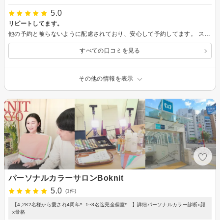
5.0
リピートしてます。
他の予約と被らないように配慮されており、安心して予約してます。 スタッフの方も気さくで話しやすく、施術に対する悩みも真摯に聞いていただけます。 今後もリピ予定です。
すべての口コミを見る
その他の情報を表示
パーソナルカラーサロンBoknit
5.0
(1件)
【4,282名様から愛され4周年*:.1~3名迄完全個室*:..】詳細パーソナルカラー診断x顔
x骨格