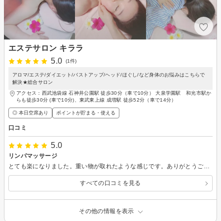
エステサロン キララ
5.0
(1件)
アロマ/エステ/ダイエット/バストアップ/ヘッド/ほぐし/など身体のお悩みはこちらで
解決★総合サロン
アクセス：西武池袋線 石神井公園駅 徒歩30分（車で10分） 大泉学園駅 和光市駅か
らも徒歩30分 (車で10分)、東武東上線 成増駅 徒歩52分（車で14分）
◎ 本日空席あり
ポイントが貯まる・使える
口コミ
5.0
リンパマッサージ
とても楽になりました。重い物が取れたような感じです。ありがとうございます。
すべての口コミを見る
その他の情報を表示