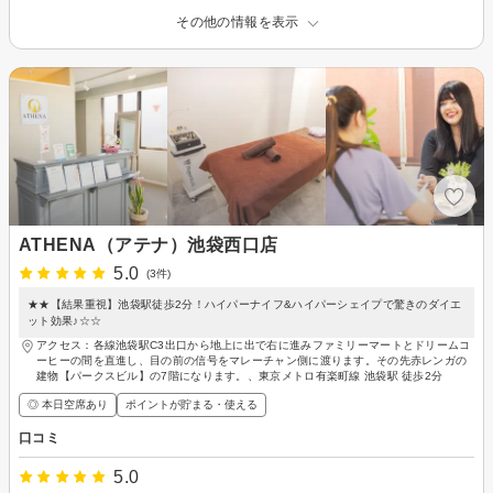
その他の情報を表示
ATHENA（アテナ）池袋西口店
5.0
(3件)
★★【結果重視】池袋駅徒歩2分！ハイパーナイフ&ハイパーシェイプで驚きのダイエ
ット効果♪☆☆
アクセス：各線池袋駅C3出口から地上に出で右に進みファミリーマートとドリームコ
ーヒーの間を直進し、目の前の信号をマレーチャン側に渡ります。その先赤レンガの
建物【パークスビル】の7階になります。、東京メトロ有楽町線 池袋駅 徒歩2分
◎ 本日空席あり
ポイントが貯まる・使える
口コミ
5.0