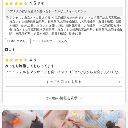
4.5
(1件)
☆アナタの好きな施術が選べるトータルビュティーサロン☆
アクセス：東京メトロ日比谷線 小伝馬町駅 徒歩4分 東京メトロ半蔵門線水天宮駅前、
東京メトロ銀座線三越前駅、都営新宿線馬喰横山駅、JR馬喰町駅、東日本橋駅、新日
本橋駅 徒歩10分、東京メトロ日比谷線、都営浅草線 人形町駅、小伝馬町駅 徒歩4
分 東京メトロ半蔵門線水天宮駅前、東京メトロ銀座線三越前駅、都営新宿線馬喰横山
駅、JR馬喰町駅、東日本橋駅、新日本橋駅 徒歩10分
◎ 本日空席あり
ポイントが貯まる・使える
口コミ
4.5
みっちり施術してもらってます
フェイシャルもマッサージも良いです！ 120分で頭から全身まんべくなくやってもらえます。
すべての口コミを見る
その他の情報を表示