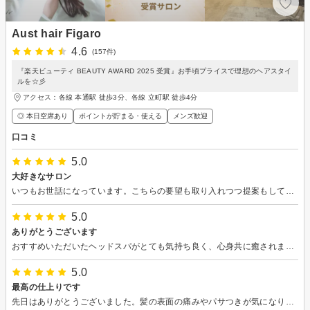
Aust hair Figaro
4.6
(157件)
『楽天ビューティ BEAUTY AWARD 2025 受賞』お手頃プライスで理想のヘアスタイ
ルを☆彡
アクセス：各線 本通駅 徒歩3分、各線 立町駅 徒歩4分
◎ 本日空席あり
ポイントが貯まる・使える
メンズ歓迎
口コミ
5.0
大好きなサロン
いつもお世話になっています。こちらの要望も取り入れつつ提案もしてくださり、自分では思いつかないような雰囲気に仕上げて貰って大満足です。お客さんを大切に思われてる気持ちが伝わってきて、いつも癒されています。年をとってもヘアスタイルが楽しめるんだなぁと教えてもらいました。渡辺さん大好きです！
5.0
ありがとうございます
おすすめいただいたヘッドスパがとても気持ち良く、心身共に癒されました。顔周りのカットも目を閉じている間にいい感じに仕上げていただけてとても嬉しかったです。 初めてのお店でしたが担当スタイリストさんの気持ちのいい対応のおかげでリラックスして過ごすことができました。ありがとうございます☆
5.0
最高の仕上りです
先日はありがとうございました。髪の表面の痛みやパサつきが気になり、トリートメント目的と合わせてカットもお願いしました。ヘアケアの方法を色々と教えて下さり、とても勉強になりました。期待以上の仕上がりにとても嬉しく大満足です！またお願いしたいと思います。ありがとうございました‼