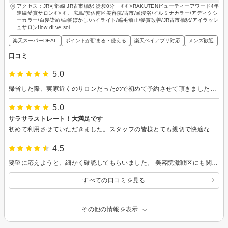
アクセス：JR可部線 JR古市橋駅 徒歩0分 ✳︎✳︎✳︎RAKUTENビューティーアワード4年
連続受賞サロン✳︎✳︎✳︎ 、広島/安佐南区美容院/古市/頭浸浴/イルミナカラー/アディクシ
ーカラー/白髪染め/白髪ぼかし/ハイライト/縮毛矯正/髪質改善/JR古市橋駅/アイラッシ
ュサロンflow di:ve soi
楽天スーパーDEAL
ポイントが貯まる・使える
楽天ペイアプリ対応
メンズ歓迎
口コミ
5.0
帰省した際、実家近くのサロンだったので初めて予約させて頂きました。白髪染、カットとスタイリング全てにおいてとても丁寧で大満足です🥰
5.0
サラサラストレート！大満足です
初めて利用させていただきました。スタッフの皆様とても親切で快適な時間でした。ありがとうございました。またお願いします。
4.5
要望に応えようと、細かく確認してもらいました。 美容院激戦区にも関わらず、長く続いている理由がわかりました。頭浸浴が気持ち良かったです。シロダーラの様な脳が休まる感じがしたし、メントールのスッとした香りも良かったです。
すべての口コミを見る
その他の情報を表示