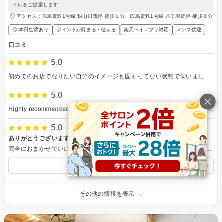
イルをご提案します
アクセス：広島電鉄1号線 銀山町電停 徒歩１分、広島電鉄1号線 八丁堀電停 徒歩６分
◎ 本日空席あり
ポイントが貯まる・使える
楽天ペイアプリ対応
メンズ歓迎
口コミ
5.0
初めてのお店でなりたい自分のイメージも固まってない状態で伺いましたが落ち着いた雰囲気でいろいろ聞いてくださってイメージをひきだしてくださいました。最初から最後まで痛いや痒いもなくシャンプーも含めて優しく丁寧で気持ちいい施術でした。皆さんお人柄も柔らかくて落ち着ける雰囲気のお店で、ぜひまた行きたいと思います。閉店間際になってしまい、申し訳なかったですが丁寧にご対応くださいまして、ありがとうございました。
5.0
Highly recommended! One of the best hair salons at the center of Hiroshima.
5.0
ありがとうございます
完全におまかせでいい感じにしてもらえるのでとても頼りになりますm(_ _)m ここに通い始めて自分のくせ毛が好きになれました(笑)
すべての口コミを見る
その他の情報を表示