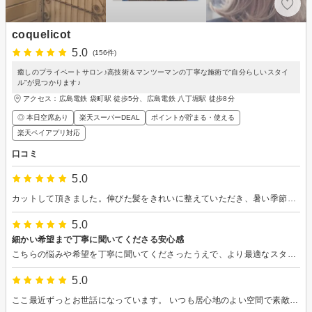
coquelicot
5.0
(156件)
癒しのプライベートサロン♪高技術＆マンツーマンの丁寧な施術で“自分らしいスタイ
ル”が見つかります♪
アクセス：広島電鉄 袋町駅 徒歩5分、広島電鉄 八丁堀駅 徒歩8分
◎ 本日空席あり
楽天スーパーDEAL
ポイントが貯まる・使える
楽天ペイアプリ対応
口コミ
5.0
カットして頂きました。伸びた髪をきれいに整えていただき、暑い季節に向けてさっぱり晴れやかな気分になりました。前髪をいつもより短めにしていただき、その分少しだけ若返ったような？ちょっとうれしい気持ちです。洗髪して乾かすだけで何となく良い感じになるので、助かっています。
5.0
細かい希望まで丁寧に聞いてくださる安心感
こちらの悩みや希望を丁寧に聞いてくださったうえで、より最適なスタイルをご提案いただけたので、安心してお任せすることができました。仕上がりも大満足で、鏡を見るたびに嬉しくなります。 かわいいワンちゃんにも癒される最高の空間で、心地よい時間を過ごすことができました。今後もぜひよろしくお願いいたします。
5.0
ここ最近ずっとお世話になっています。 いつも居心地のよい空間で素敵な髪型にしていただけます(^^)