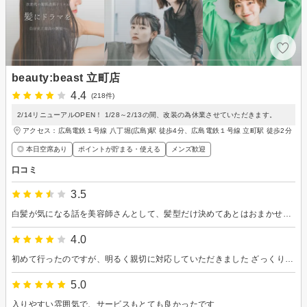
beauty:beast 立町店
4.4
(218件)
2/14リニューアルOPEN！ 1/28～2/13の間、改装の為休業させていただきます。
アクセス：広島電鉄１号線 八丁堀(広島)駅 徒歩4分、広島電鉄１号線 立町駅 徒歩2分
◎ 本日空席あり
ポイントが貯まる・使える
メンズ歓迎
口コミ
3.5
白髪が気になる話を美容師さんとして、髪型だけ決めてあとはおまかせしました。 ブローやスタイリング剤の使い方など、いつもの店とは違って発見がありました。
4.0
初めて行ったのですが、明るく親切に対応していただきました ざっくりと伝えただけなのにカットもとても良かったです
5.0
入りやすい雰囲気で、サービスもとても良かったです