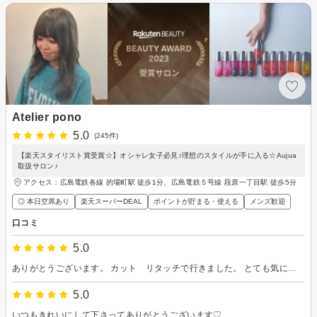
Atelier pono
5.0
(245件)
【楽天スタイリスト賞受賞☆】オシャレ女子必見♪理想のスタイルが手に入る☆Aujua
取扱サロン♪
アクセス：広島電鉄各線 的場町駅 徒歩1分、広島電鉄５号線 段原一丁目駅 徒歩5分
◎ 本日空席あり
楽天スーパーDEAL
ポイントが貯まる・使える
メンズ歓迎
口コミ
5.0
ありがとうございます。 カット リタッチで行きました。 とても気にいってます。 店内はとても可愛いく居心地が良いです。 二階は、お子様が遊べるスペースもあり 小さいお子様も安心してつれていけます。 広島市内でさがされてる方ぜひ。 駐車場は、近くに何箇所かあり 空きも割にあります！ ３０分100円でした！急いでる方など ぜひ。
5.0
いつもきれいにして下さってありがとうございます♡