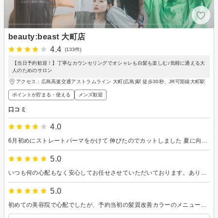
beauty:beast 大町店
4.4
(133件)
【当日予約歓迎！】丁寧なカウンセリングでオシャレも白髪も楽しむ♪気軽に通える大
人のためのサロン
アクセス：広島高速交通アストラムライン 大町(広島)駅 徒歩30秒、JR可部線大町駅
ポイントが貯まる・使える
メンズ歓迎
口コミ
4.0
6月初めにストレートパーマをかけて 伸びたのでカットしました 夏に向けスッキリできました 次はもう少しショートにして お手入れしやすい感じにしたいです
5.0
いつも何の心配もなく安心してお任せさせていただいております。ありがとうございます。またお願いいたします
5.0
初めての美容院で心配でしたが、予約当初の髪質改善カラーのメニューより、ご自身の経験や私の髪質から、もう1つの方の髪質改善カラーの方が髪に合ってると提案してくださったのでメニュー変更してお任せしました。 施術中の会話の中でも日々勉強なさったそれらを活かし、来店するお客様に綺麗になる魔法をかけてるんだろうなあと感じました。施術後は傷んでパサついていた髪も、すっきり手触り良く、艶々サラサラに仕上げてもらい嬉しかったです。 途中、髪を洗ってくださった(向井さん？でしょうか)もすごく気持ち良かったです。ありがとうございました。 本日は気持ちも明るくなる1日をありがとうございました。