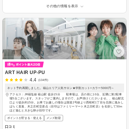
その他の情報を表示
ART HAIR UP-PU
4.4
(134件)
ネット予約再開しました。福山エリア人気サロン★学割カット+カラー5000円～
アクセス：JR福塩線 福山駅 徒歩15分 駐車場は、店の前に10台、近隣に第2駐車
場5台ございます。スタッフがご案内しますので、お声掛けくださいませ。、福山駅北
口より徒歩約15分。お車でお越しの場合は国道2号線より西桜町1丁目を北側に進みし
ばらく直進、木之庄町交差点（目印はファミリーマート木之庄町店）を右折して50m
ほど進むと大きな卵が目印です。
ポイントが貯まる・使える
メンズ歓迎
口コミ