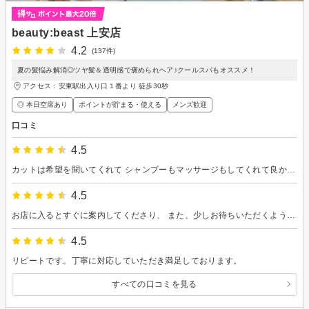
beauty:beast 上安店
4.2
(137件)
夏の髪悩み解消◎ツヤ髪＆透明感で褒められヘア♪クールスパもオススメ！
アクセス：安東駅出入り口１番より 徒歩30秒
◎ 本日空席あり
ポイントが貯まる・使える
メンズ歓迎
口コミ
4.5
カットは希望を聞いてくれて シャンプーもマッサージもしてくれて良かったです
4.5
お店に入るとすぐに案内してくださり、 また、少しお待ちいただくようになるかもしれないのでと飲み物を準備くださいました。 希望をお伝えすると、スピーディにカットしてくださり、カットの後にはセットの方法など丁寧に教えてくださりありがとうございました。 ハンサムショートは初挑戦だったのですが、素敵に仕上げてくださいました。
4.5
リピートです。丁寧に対応していただき満足しております。
すべての口コミを見る