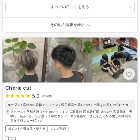
すべての口コミを見る
その他の情報を表示
Cherie cut
5.0
(156件)
🍀〜店内1席のみの貸切マンツーマン理美容室〜落ちつける空間をお探しの方に〜🍀
アクセス：平和大通りからはいってすぐ 広島電鉄 西観音町駅 徒歩2分 広電電鉄 天
満町 徒歩5分、心が通う丁寧なマンツーマン施術で、また来たくなる癒しの時間を。
男女本格シェービング
ポイントが貯まる・使える
メンズ歓迎
口コミ