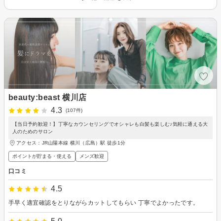
beauty:beast 横川店
4.3
(107件)
【当日予約歓迎！】丁寧なカウンセリングでオシャレも白髪も楽しむ♪気軽に通える大
人のためのサロン
アクセス：JR山陽本線 横川（広島）駅 徒歩1分
ポイントが貯まる・使える
メンズ歓迎
口コミ
4.5
手早く適宜確認をとりながらカットしてもらい 丁寧でよかったです。