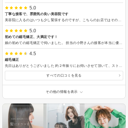
5.0
丁寧な接客で、雰囲気の良い美容院です
美容院に入るのはいつも少し緊張するのですが、こちらのお店ではその間もなく入口から出迎えていただきました お客さんも多くてお忙しそうだったのに、素敵な心遣いだなと感じました 明るくて優しいスタッフさんが多くて元気を貰えます！ シャンプーとヘッドスパが気持ち良くて、自分へのご褒美になりました 髪質改善で髪もサラサラになりました、ありがとうございます
5.0
初めての縮毛矯正、大満足です！
娘の初めての縮毛矯正で伺いました。 担当の小野さんの接客が本当に優しく丁寧で、娘の緊張もすぐにほぐれたみたいです。 カットの時、娘が前髪の長さにこだわっていたのですが、優しく問いかけながら要望を引き出してくださったのが嬉しかったようです。仕上がりも本当に素敵で、本人は鏡を見るたびに嬉しそうにしています。また是非お願いしたいです。
4.5
縮毛矯正
先日はありがとうございました 約２年振りにお伺いさせて頂いて、ストレートをしていただきありがとうございました 気が向いた時しか行けないのは申し訳ないと思いつつでした。 最初から最後まで丁寧に対応して頂き良かったです♪ またいつになるかわかりませんが利用したいです。今度はカラーの予約をしたいです🙇‍♀️ ありがとうございます😊
すべての口コミを見る
その他の情報を表示