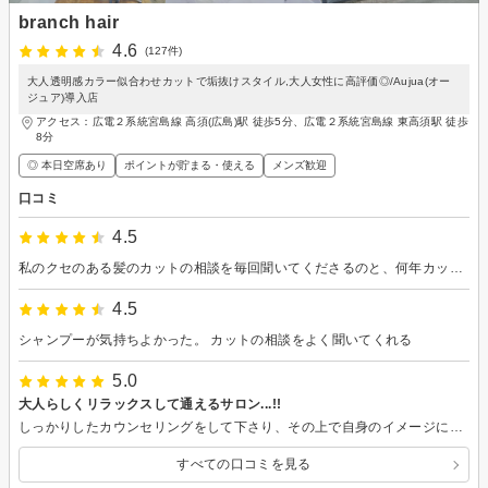
branch hair
4.6
(127件)
大人透明感カラー似合わせカットで垢抜けスタイル,大人女性に高評価◎/Aujua(オー
ジュア)導入店
アクセス：広電２系統宮島線 高須(広島)駅 徒歩5分、広電２系統宮島線 東高須駅 徒歩
8分
◎ 本日空席あり
ポイントが貯まる・使える
メンズ歓迎
口コミ
4.5
私のクセのある髪のカットの相談を毎回聞いてくださるのと、何年カットしていただいてるので前の時こうだったと、記憶していてくれるので、助かります。
4.5
シャンプーが気持ちよかった。 カットの相談をよく聞いてくれる
5.0
大人らしくリラックスして通えるサロン...!!
しっかりしたカウンセリングをして下さり、その上で自身のイメージに寄り添う形で的確なお勧めを会話のキャッチボールをしながらしてくださいました...。なりたいスタイリングになるように根拠を持った説明や知識を教えてくれたので安心してお任せすることが出来ました!! 都度の確認や相手を知ろうとしてくださる姿勢を持って傾聴してくれたので久しぶりにサロンでリラックスして話すことも出来たのと、マッサージや洗髪時も終始、快かったです。 大人らしく安心したおもてなしをしてくださるサロンなので、ようやく今後、長く通えるサロンを見つけられたと嬉しい想いでした...! ありがとうございました。また次回が楽しみです。 何より妻からも褒められたことが1番のポイントでした!!
すべての口コミを見る