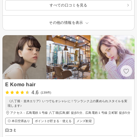
すべての口コミを見る
その他の情報を表示
E Komo hair
4.6
(139件)
《八丁堀・並木エリア》いつでもオシャレに！ワンランク上の褒められスタイルを実
現します♪
アクセス：広島電鉄１号線 八丁堀(広島)駅 徒歩5分、広島電鉄１号線 立町駅 徒歩5分
◎ 本日空席あり
ポイントが貯まる・使える
メンズ歓迎
口コミ